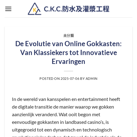
Skip
to
content
未分類
De Evolutie van Online Gokkasten:
Van Klassiekers tot Innovatieve
Ervaringen
POSTED ON
2025-07-06
BY
ADMIN
In de wereld van kansspelen en entertainment heeft
de digitale transitie de manier waarop we gokken
aanzienlijk veranderd. Wat ooit begon met
eenvoudige gokkasten in landbased casino’s, is
uitgegroeid tot een dynamisch en technologisch