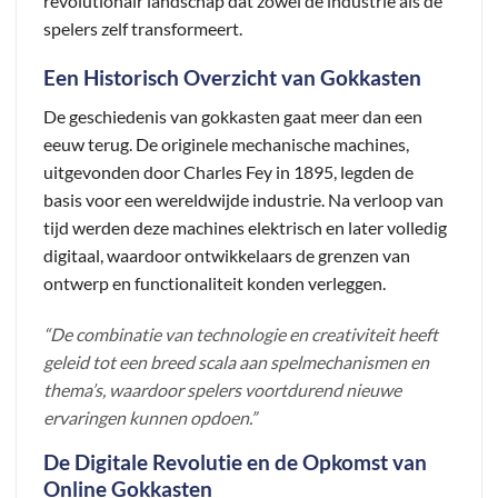
revolutionair landschap dat zowel de industrie als de
spelers zelf transformeert.
Een Historisch Overzicht van Gokkasten
De geschiedenis van gokkasten gaat meer dan een
eeuw terug. De originele mechanische machines,
uitgevonden door Charles Fey in 1895, legden de
basis voor een wereldwijde industrie. Na verloop van
tijd werden deze machines elektrisch en later volledig
digitaal, waardoor ontwikkelaars de grenzen van
ontwerp en functionaliteit konden verleggen.
“De combinatie van technologie en creativiteit heeft
geleid tot een breed scala aan spelmechanismen en
thema’s, waardoor spelers voortdurend nieuwe
ervaringen kunnen opdoen.”
De Digitale Revolutie en de Opkomst van
Online Gokkasten