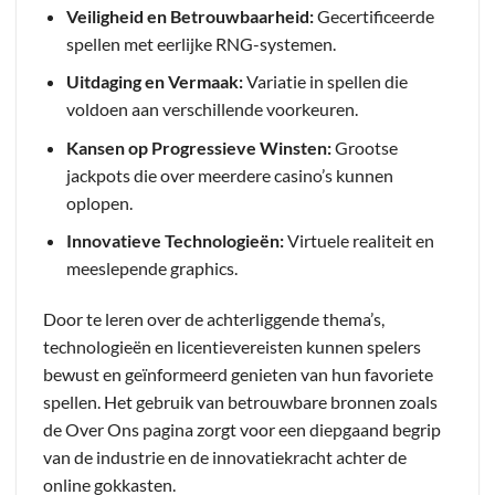
Veiligheid en Betrouwbaarheid:
Gecertificeerde
spellen met eerlijke RNG-systemen.
Uitdaging en Vermaak:
Variatie in spellen die
voldoen aan verschillende voorkeuren.
Kansen op Progressieve Winsten:
Grootse
jackpots die over meerdere casino’s kunnen
oplopen.
Innovatieve Technologieën:
Virtuele realiteit en
meeslepende graphics.
Door te leren over de achterliggende thema’s,
technologieën en licentievereisten kunnen spelers
bewust en geïnformeerd genieten van hun favoriete
spellen. Het gebruik van betrouwbare bronnen zoals
de Over Ons pagina zorgt voor een diepgaand begrip
van de industrie en de innovatiekracht achter de
online gokkasten.