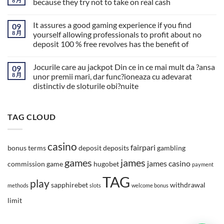
8 月
because they try not to take on real cash
It assures a good gaming experience if you find
09
8 月
yourself allowing professionals to profit about no
deposit 100 % free revolves has the benefit of
Jocurile care au jackpot Din ce in ce mai mult da ?ansa
09
8 月
unor premii mari, dar func?ioneaza cu adevarat
distinctiv de sloturile obi?nuite
TAG CLOUD
casino
fairpari
bonus terms
deposit
deposits
gambling
games
james
james casino
commission
game
hugobet
payment
TAG
play
sapphirebet
withdrawal
methods
slots
welcome bonus
limit