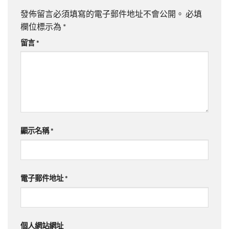
發佈留言必須填寫的電子郵件地址不會公開。
必填
欄位標示為
*
留言
*
顯示名稱
*
電子郵件地址
*
個人網站網址