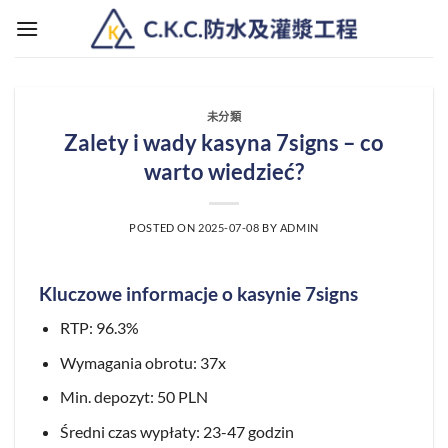
Skip
to
content
未分類
Zalety i wady kasyna 7signs – co
warto wiedzieć?
POSTED ON
2025-07-08
BY
ADMIN
Kluczowe informacje o kasynie 7signs
RTP: 96.3%
Wymagania obrotu: 37x
Min. depozyt: 50 PLN
Średni czas wypłaty: 23-47 godzin