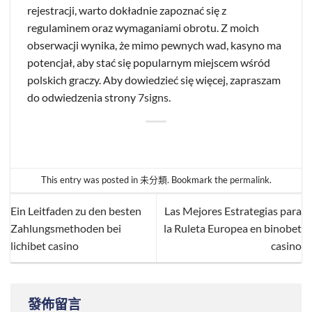
rejestracji, warto dokładnie zapoznać się z
regulaminem oraz wymaganiami obrotu. Z moich
obserwacji wynika, że mimo pewnych wad, kasyno ma
potencjał, aby stać się popularnym miejscem wśród
polskich graczy. Aby dowiedzieć się więcej, zapraszam
do odwiedzenia strony
7signs
.
This entry was posted in
未分類
. Bookmark the
permalink
.
Ein Leitfaden zu den besten
Las Mejores Estrategias para
Zahlungsmethoden bei
la Ruleta Europea en binobet
lichibet casino
casino
發佈留言