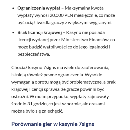
Ograniczenia wypłat
– Maksymalna kwota
wypłaty wynosi 20,000 PLN miesięcznie, co może
być uciążliwe dla graczy z większymi wygranymi.
Brak licencji krajowej
– Kasyno nie posiada
licencji wydanej przez Ministerstwo Finansów, co
może budzić wątpliwości co do jego legalności i
bezpieczeństwa.
Chociaż kasyno 7signs ma wiele do zaoferowania,
istnieją również pewne ograniczenia. Wysokie
wymagania obrotu mogą być problematyczne, a brak
krajowej licencji sprawia, że gracze powinni być
ostrożni. W moim przypadku, wypłaty zajmowały
średnio 31 godzin, co jest w normie, ale czasami
można było się zniechęcić.
Porównanie gier w kasynie 7signs