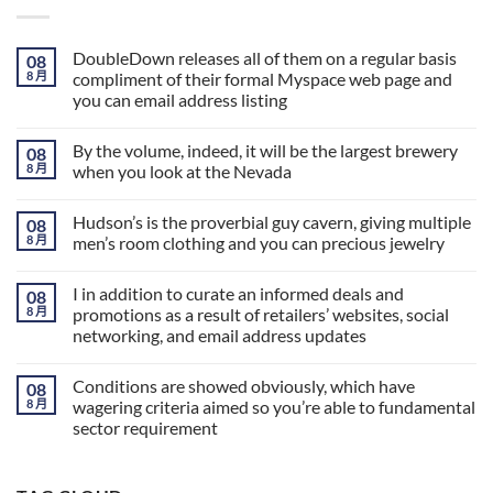
DoubleDown releases all of them on a regular basis
08
8 月
compliment of their formal Myspace web page and
you can email address listing
By the volume, indeed, it will be the largest brewery
08
8 月
when you look at the Nevada
Hudson’s is the proverbial guy cavern, giving multiple
08
8 月
men’s room clothing and you can precious jewelry
I in addition to curate an informed deals and
08
8 月
promotions as a result of retailers’ websites, social
networking, and email address updates
Conditions are showed obviously, which have
08
8 月
wagering criteria aimed so you’re able to fundamental
sector requirement