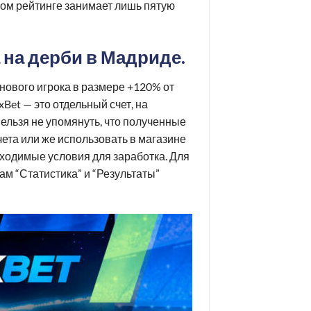
ном рейтинге занимает лишь пятую
 на дерби в Мадриде.
нового игрока в размере +120% от
Bet — это отдельный счет, на
Нельзя не упомянуть, что полученные
ета или же использовать в магазине
ходимые условия для заработка. Для
ам “Статистика” и “Результаты”