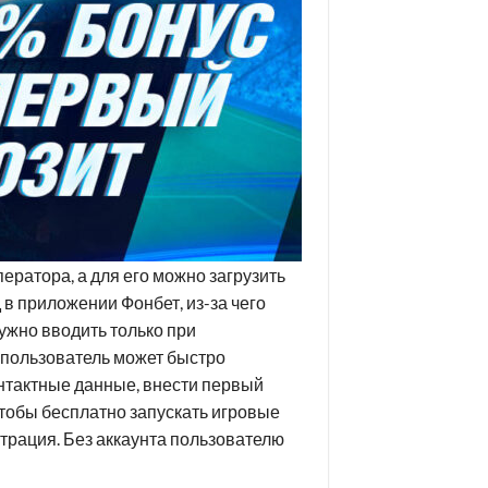
ератора, а для его можно загрузить
д в приложении Фонбет, из-за чего
ужно вводить только при
й пользователь может быстро
нтактные данные, внести первый
Чтобы бесплатно запускать игровые
трация. Без аккаунта пользователю