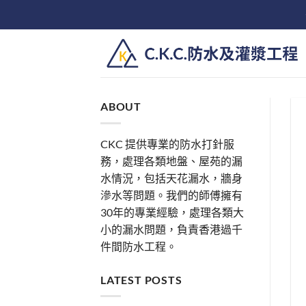
Skip
to
content
ABOUT
CKC 提供專業的防水打針服
務，處理各類地盤、屋苑的漏
水情況，包括天花漏水，牆身
滲水等問題。我們的師傅擁有
30年的專業經驗，處理各類大
小的漏水問題，負責香港過千
件間防水工程。
LATEST POSTS