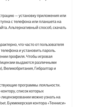
истрацию — установку приложения или
тупна с телефона или планшета на
йта. Альтернативный способ, скачать
рактерно, что часто от пользователя
 телефона и установить пароль.
ении профиля. Чтобы игровая
 Лицензии выдаются различными
), Великобритания, Гибралтар и
йствующие программы лояльности.
контору, список которых
о лицензировании можно узнать на
bet. Букмекерская контора «Тенниси»