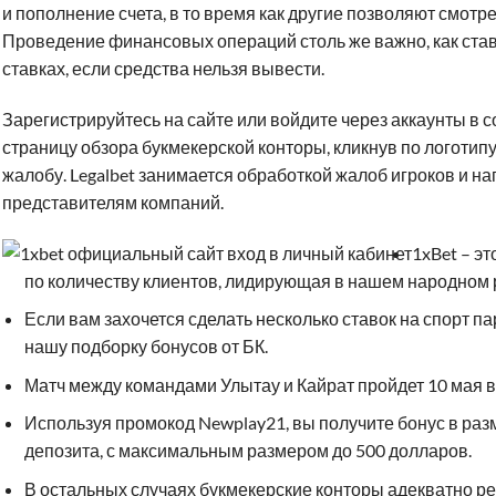
и пополнение счета, в то время как другие позволяют смотре
Проведение финансовых операций столь же важно, как ставк
ставках, если средства нельзя вывести.
Зарегистрируйтесь на сайте или войдите через аккаунты в 
страницу обзора букмекерской конторы, кликнув по логотип
жалобу. Legalbet занимается обработкой жалоб игроков и н
представителям компаний.
1xBet – э
по количеству клиентов, лидирующая в нашем народном 
Если вам захочется сделать несколько ставок на спорт п
нашу подборку бонусов от БК.
Матч между командами Улытау и Кайрат пройдет 10 мая в
Используя промокод Newplay21, вы получите бонус в ра
депозита, с максимальным размером до 500 долларов.
В остальных случаях букмекерские конторы адекватно р