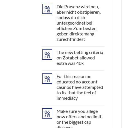
Die Prasenz wird neu,
06
8 月
aber nicht obstipieren,
sodass du dich
untergeordnet bei
etlichen Zum besten
geben direktemang
zurechtfindest
The new betting criteria
06
8 月
on Zotabet allowed
extra was 40x
For this reason an
06
8 月
educated no account
casinos have attempted
to fix that the feel of
immediacy
Make sure you allege
06
8 月
now offers and no limit,
or the biggest cap
discover