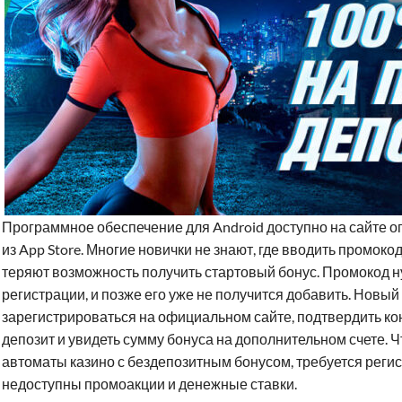
Программное обеспечение для Android доступно на сайте оп
из App Store. Многие новички не знают, где вводить промоко
теряют возможность получить стартовый бонус. Промокод н
регистрации, и позже его уже не получится добавить. Новы
зарегистрироваться на официальном сайте, подтвердить ко
депозит и увидеть сумму бонуса на дополнительном счете. 
автоматы казино с бездепозитным бонусом, требуется регис
недоступны промоакции и денежные ставки.