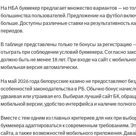
На НБА букмекер предлагает множество вариантов — но тол
большинства пользователей. Предложение на футбол включ
больше. Доступны различные ставки на результативность как
периодов.
В таблице представлены только те бонусы за регистрацию 
отыграть при соблюдении условий букмекера. Согласно зак
должно быть не менее 18 лет. При входе на сайт с мобильно
мобильная версия автоматически.
На май 2026 года белорусские казино не предоставляют бе
особенностей законодательства в РБ. Обычно бонус начисл
удваивая или утраивая его. Выбирая лучший сайт БК, обра
мобильной версии, удобство интерфейса и наличие полного
Вместе с тем одним из главных критериев для них при выбо
букмекера адаптироваться к современным требованиям. Это 
сайта, а также возможностей мобильного приложения. Дав