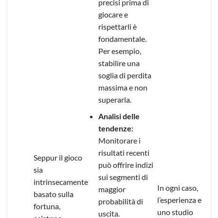
precisi prima di
giocare e
rispettarli è
fondamentale.
Per esempio,
stabilire una
soglia di perdita
massima e non
superarla.
Analisi delle
tendenze:
Monitorare i
risultati recenti
Seppur il gioco
può offrire indizi
sia
sui segmenti di
intrinsecamente
In ogni caso,
maggior
basato sulla
l’esperienza e
probabilità di
fortuna,
uno studio
uscita.