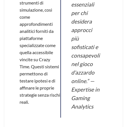
strumenti di
essenziali
simulazione, così
per chi
come
desidera
approfondimenti
approcci
analitici forniti da
più
piattaforme
specializzate come
sofisticati e
quella accessibile
consapevoli
vincite su Crazy
nel gioco
Time. Questi sistemi
d’azzardo
permettono di
online.” —
testare ipotesi e di
affinare le proprie
Expertise in
strategie senza rischi
Gaming
reali.
Analytics