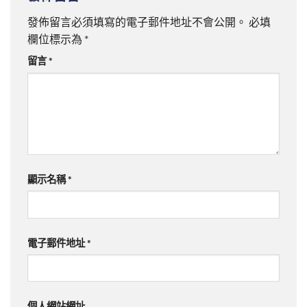
發佈留言必須填寫的電子郵件地址不會公開。
必填
欄位標示為
*
留言
*
顯示名稱
*
電子郵件地址
*
個人網站網址