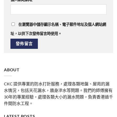
在瀏覽器中儲存顯示名稱、電子郵件地址及個人網站網
址，以供下次發佈留言時使用。
ABOUT
CKC 提供專業的防水打針服務，處理各類地盤、屋苑的漏
水情況，包括天花漏水，牆身滲水等問題。我們的師傅擁有
30年的專業經驗，處理各類大小的漏水問題，負責香港過千
件間防水工程。
LATEST POSTS