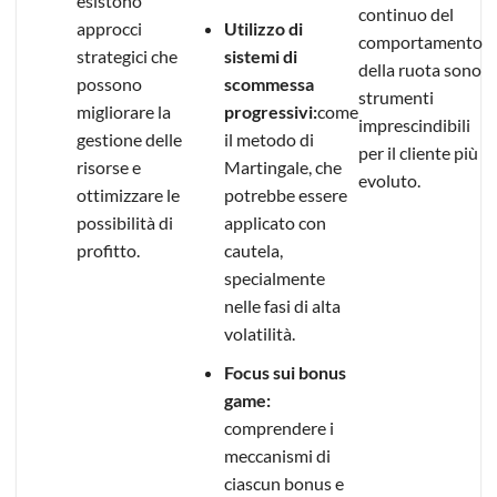
esistono
continuo del
approcci
Utilizzo di
comportamento
strategici che
sistemi di
della ruota sono
possono
scommessa
strumenti
migliorare la
progressivi:
come
imprescindibili
gestione delle
il metodo di
per il cliente più
risorse e
Martingale, che
evoluto.
ottimizzare le
potrebbe essere
possibilità di
applicato con
profitto.
cautela,
specialmente
nelle fasi di alta
volatilità.
Focus sui bonus
game:
comprendere i
meccanismi di
ciascun bonus e