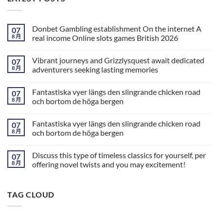
Donbet Gambling establishment On the internet A
07
8 月
real income Online slots games British 2026
Vibrant journeys and Grizzlysquest await dedicated
07
8 月
adventurers seeking lasting memories
Fantastiska vyer längs den slingrande chicken road
07
8 月
och bortom de höga bergen
Fantastiska vyer längs den slingrande chicken road
07
8 月
och bortom de höga bergen
Discuss this type of timeless classics for yourself, per
07
8 月
offering novel twists and you may excitement!
TAG CLOUD