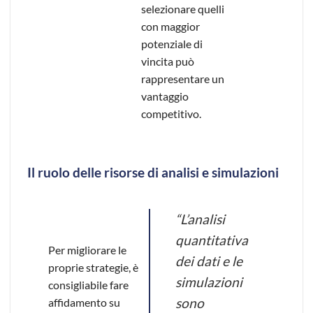
selezionare quelli
con maggior
potenziale di
vincita può
rappresentare un
vantaggio
competitivo.
Il ruolo delle risorse di analisi e simulazioni
“L’analisi
quantitativa
Per migliorare le
dei dati e le
proprie strategie, è
simulazioni
consigliabile fare
sono
affidamento su