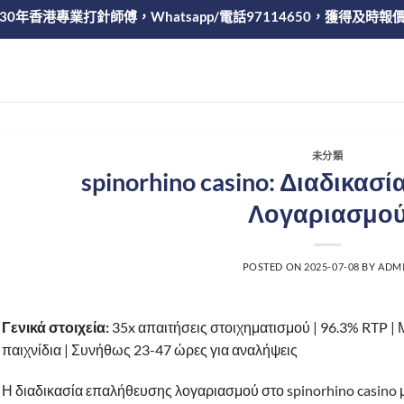
30年香港專業打針師傅，Whatsapp/電話97114650，獲得及時報
未分類
spinorhino casino: Διαδικα
Λογαριασμο
POSTED ON
2025-07-08
BY
ADM
Γενικά στοιχεία:
35x απαιτήσεις στοιχηματισμού | 96.3% RTP | 
παιχνίδια | Συνήθως 23-47 ώρες για αναλήψεις
Η διαδικασία επαλήθευσης λογαριασμού στο
spinorhino casino
μ