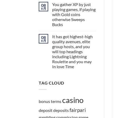
You gather XP by just
08
8 月
playing games, if playing
with Gold coins
otherwise Sweeps
Bucks
It has got highest-high
08
8 月
quality avenues, elite
group hosts, and you
will top headings
including Lightning
Roulette and you may
In love Time
TAG CLOUD
casino
bonus terms
fairpari
deposit
deposits
gambling commission
game