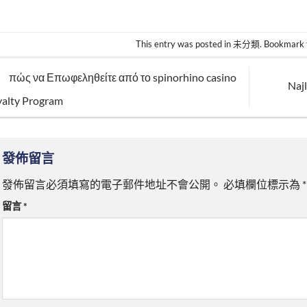
This entry was posted in
未分類
. Bookmark
πώς να Επωφεληθείτε από το spinorhino casino
Naj
yalty Program
發佈留言
發佈留言必須填寫的電子郵件地址不會公開。
必填欄位標示為
*
留言
*