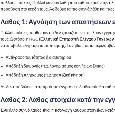
πολλούς παίκτες. Πολλοί κάνουν λάθη που καθυστερούν την ολ
πρόσβαση στα κέρδη τους. Ας δούμε τα πιο συχνά λάθη και πώς 
Λάθος 1: Αγνόηση των απαιτήσεων
Πολλοί παίκτες υποθέτουν ότι δεν χρειάζεται να στείλουν έγγρ
τους. Ωστόσο, η
HGC (Ελληνική Επιτροπή Ελέγχου Τυχερών 
να υποβάλει έγγραφα ταυτοποίησης. Συνήθως, αυτά περιλαμβά
Αντίγραφο ταυτότητας ή διαβατηρίου
Απόδειξη διαμονής (π.χ. λογαριασμός κοινής ωφέλειας)
Απόδειξη πληρωμής (π.χ. τραπεζική κίνηση)
Αν δεν υποβάλετε τα απαραίτητα έγγραφα, η διαδικασία θα καθυ
Λάθος 2: Λάθος στοιχεία κατά την ε
Ένα άλλο συχνό λάθος είναι η εισαγωγή λάθους στοιχείων κατά