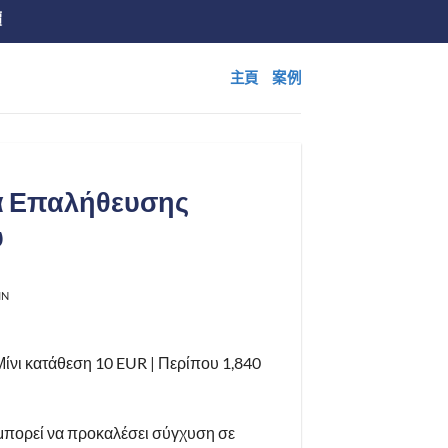
價
主頁
案例
σία Επαλήθευσης
ύ
IN
Μίνι κατάθεση 10 EUR | Περίπου 1,840
πορεί να προκαλέσει σύγχυση σε