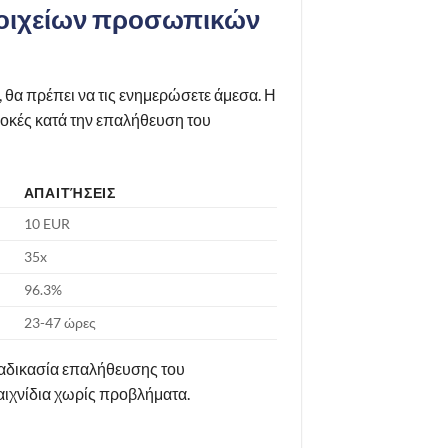
τοιχείων προσωπικών
 θα πρέπει να τις ενημερώσετε άμεσα. Η
λοκές κατά την επαλήθευση του
ΑΠΑΙΤΉΣΕΙΣ
10 EUR
35x
96.3%
23-47 ώρες
διαδικασία επαλήθευσης του
αιχνίδια χωρίς προβλήματα.