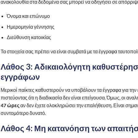
ανακολουθία στα δεδομένα σας μπορεί να οδηγήσει σε απόρριψη 
Όνομα και επώνυμο
Ημερομηνία γέννησης
Διεύθυνση κατοικίας
Τα στοιχεία σας πρέπει να είναι συμβατά με τα έγγραφα ταυτοποί
Λάθος 3: Αδικαιολόγητη καθυστέρη
εγγράφων
Μερικοί παίκτες καθυστερούν να υποβάλουν τα έγγραφα για την
πιστεύοντας ότι η διαδικασία δεν είναι επείγουσα. Όμως, οι αν
47 ώρες
αν δεν έχετε ολοκληρώσει την επαλήθευση. Είναι σημαντ
συντομότερο δυνατό.
Λάθος 4: Μη κατανόηση των απαιτή