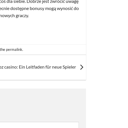
ś dla siebie. Dobrze jest zwrócić uwagę
becnie dostępne bonusy mogą wynosić do
nowych graczy.
 the
permalink
.
z casino: Ein Leitfaden für neue Spieler