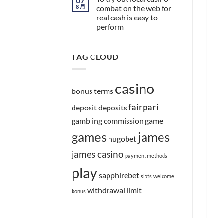
07
8 月
combat on the web for
real cash is easy to
perform
TAG CLOUD
casino
bonus terms
fairpari
deposit
deposits
gambling commission
game
games
james
hugobet
james casino
payment methods
play
sapphirebet
slots
welcome
withdrawal limit
bonus