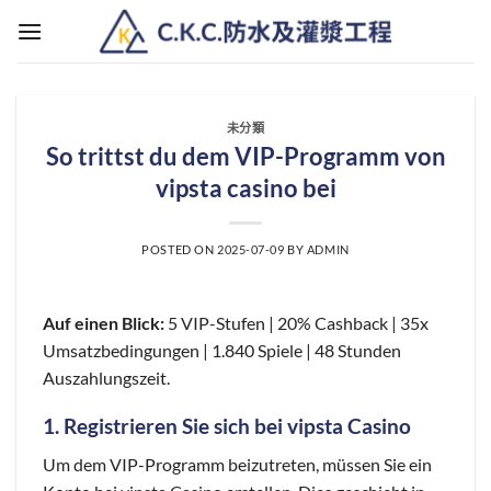
Skip
to
content
未分類
So trittst du dem VIP-Programm von
vipsta casino bei
POSTED ON
2025-07-09
BY
ADMIN
Auf einen Blick:
5 VIP-Stufen | 20% Cashback | 35x
Umsatzbedingungen | 1.840 Spiele | 48 Stunden
Auszahlungszeit.
1. Registrieren Sie sich bei vipsta Casino
Um dem VIP-Programm beizutreten, müssen Sie ein