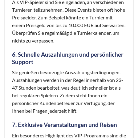
Als VIP-Spieler sind Sie eingeladen, an verschiedenen
Turnieren teilzunehmen. Diese Events bieten oft hohe
Preisgelder. Zum Beispiel könnte ein Turnier mit
einem Preisgeld von bis zu 10.000 EUR auf Sie warten.
Überprüfen Sie regelmäßig die Turnierkalender, um
nichts zu verpassen.
6. Schnelle Auszahlungen und persönlicher
Support
Sie genießen bevorzugte Auszahlungsbedingungen.
Auszahlungen werden in der Regel innerhalb von 23-
47 Stunden bearbeitet, was deutlich schneller ist als
bei regulären Spielern. Zudem steht Ihnen ein
persönlicher Kundenbetreuer zur Verfügung, der
Ihnen bei Fragen jederzeit hilft.
7. Exklusive Veranstaltungen und Reisen
Ein besonderes Highlight des VIP-Programms sind die