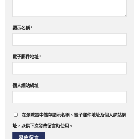
顯示名稱
*
電子郵件地址
*
個人網站網址
在瀏覽器中儲存顯示名稱、電子郵件地址及個人網站網
址，以供下次發佈留言時使用。