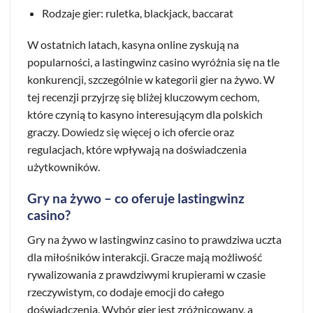
Rodzaje gier: ruletka, blackjack, baccarat
W ostatnich latach, kasyna online zyskują na
popularności, a lastingwinz casino wyróżnia się na tle
konkurencji, szczególnie w kategorii gier na żywo. W
tej recenzji przyjrzę się bliżej kluczowym cechom,
które czynią to kasyno interesującym dla polskich
graczy.
Dowiedz się więcej
o ich ofercie oraz
regulacjach, które wpływają na doświadczenia
użytkowników.
Gry na żywo – co oferuje lastingwinz
casino?
Gry na żywo w lastingwinz casino to prawdziwa uczta
dla miłośników interakcji. Gracze mają możliwość
rywalizowania z prawdziwymi krupierami w czasie
rzeczywistym, co dodaje emocji do całego
doświadczenia. Wybór gier jest zróżnicowany, a