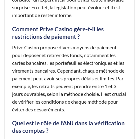
surprise. En effet, la législation peut évoluer et il est
important de rester informé.
Comment Prive Casino gère-t-il les
restrictions de paiement ?
Prive Casino propose divers moyens de paiement
pour déposer et retirer des fonds, notamment les
cartes bancaires, les portefeuilles électroniques et les
virements bancaires. Cependant, chaque méthode de
paiement peut avoir ses propres délais et limites. Par
exemple, les retraits peuvent prendre entre 1 et 3
jours ouvrables, selon la méthode choisie. Il est crucial
de vérifier les conditions de chaque méthode pour
éviter des désagréments.
Quel est le rôle de l’ANJ dans la vérification
des comptes ?