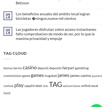
Betsson
Los beneficios anuales del ambito local logran
09
8 月
bicicletas �ningun,nueve mil cientos
Las jugadores disfrutan sobre acceso instantaneo
09
8 月
falto comprobacion de modo de ser, por lo que la
maxima privacidad y empuje
TAG CLOUD
casino
fairpari
bonus terms
deposit
deposits
gambling
games
james
james casino
commission
game
hugobet
payment
TAG
play
sapphirebet
withdrawal
methods
slots
welcome bonus
limit