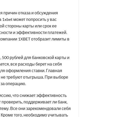
я причин отказа и обсуждения
1xbet может попросить у вас
ой стороны карты или срок ее
сности и эффективности платежей.
 компании 1XBET отобразит лимиты в
 500 рублей для банковской карты и
ется, все расходы берет на себя
для оформления ставки. Главная
ы не требуют отыгрыша. При выборе
за операцию.
ссию, что снижает эффективность
т проверить, поддерживает ли банк,
тему. Все они зарекомендовали себя
Кроме того, необходимо учитывать