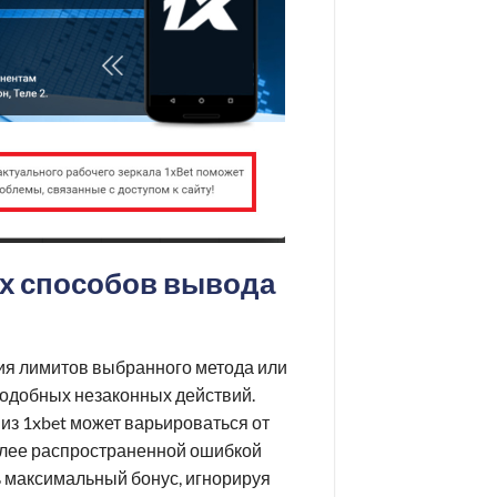
х способов вывода
ия лимитов выбранного метода или
подобных незаконных действий.
из 1xbet может варьироваться от
более распространенной ошибкой
ь максимальный бонус, игнорируя