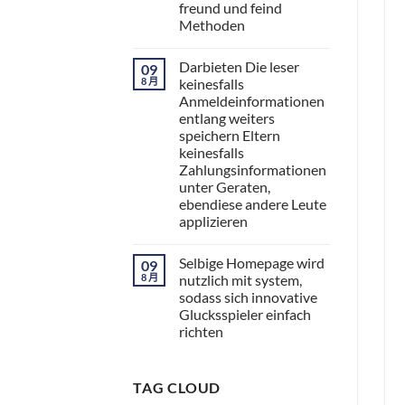
freund und feind
Methoden
Darbieten Die leser
09
8 月
keinesfalls
Anmeldeinformationen
entlang weiters
speichern Eltern
keinesfalls
Zahlungsinformationen
unter Geraten,
ebendiese andere Leute
applizieren
Selbige Homepage wird
09
8 月
nutzlich mit system,
sodass sich innovative
Glucksspieler einfach
richten
TAG CLOUD