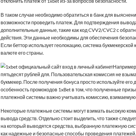
отклонить платеж от 1xbet из-за вопросов безопасности.
В таком случае необходимо обратиться в банк для выяснени
возможности проведить платеж. Для подтверждения вывода 
дополнительные данные, такие как код CVV2/CVC2 с обратн
действия. Эти данные необходимы для обеспечения безопа
Если беттор использует геолокацию, система букмекерской
валюте его страны.
Например,
пятьдесят рублей для. Пользовательская комиссия не взыма
букмекер. После получения бонуса просто используйте его 
особенность промокодов 1xBet в том, что полученные приз
платежной системы важно учитывать комиссию, взимаемую 
Некоторые платежные системы могут взимать высокую коми
вывода средств. Отдельно стоит выделить, что также следуе
на который выводятся средства, выбранную платежную сис
как надежные и безопасные способы проведения платежей. 