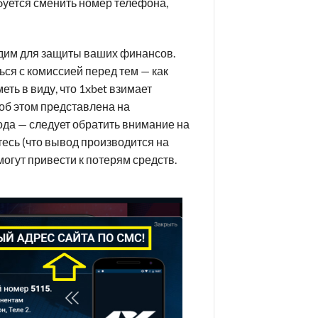
буется сменить номер телефона,
одим для защиты ваших финансов.
ся с комиссией перед тем — как
еть в виду, что 1xbet взимает
об этом представлена на
ода — следует обратить внимание на
тесь (что вывод производится на
огут привести к потерям средств.