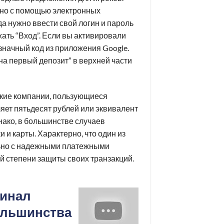
но с помощью электронных
да нужно ввести свой логин и пароль
жать “Вход”. Если вы активировали
значный код из приложения Google.
на первый депозит” в верхней части
кие компании, пользующиеся
ет пятьдесят рублей или эквивалент
нако, в большинстве случаев
и карты. Характерно, что один из
ьно с надежными платежными
й степени защиты своих транзакций.
чинал
ольшинства