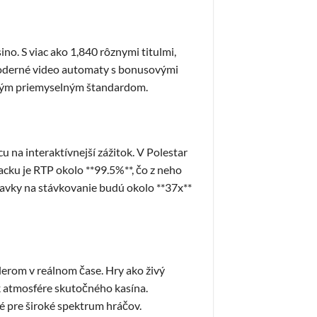
no. S viac ako 1,840 rôznymi titulmi,
moderné video automaty s bonusovými
rným priemyselným štandardom.
u na interaktívnejší zážitok. V Polestar
acku je RTP okolo **99.5%**, čo z neho
davky na stávkovanie budú okolo **37x**
erom v reálnom čase. Hry ako živý
i k atmosfére skutočného kasína.
né pre široké spektrum hráčov.