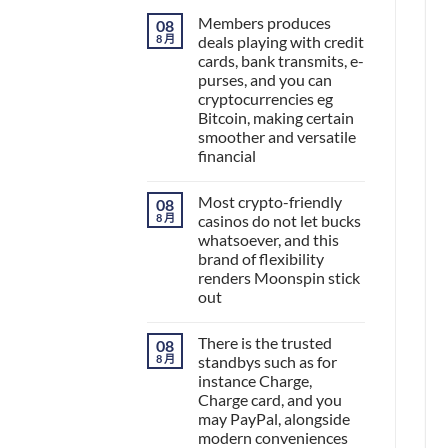
Members produces
08
8 月
deals playing with credit
cards, bank transmits, e-
purses, and you can
cryptocurrencies eg
Bitcoin, making certain
smoother and versatile
financial
Most crypto-friendly
08
8 月
casinos do not let bucks
whatsoever, and this
brand of flexibility
renders Moonspin stick
out
There is the trusted
08
8 月
standbys such as for
instance Charge,
Charge card, and you
may PayPal, alongside
modern conveniences