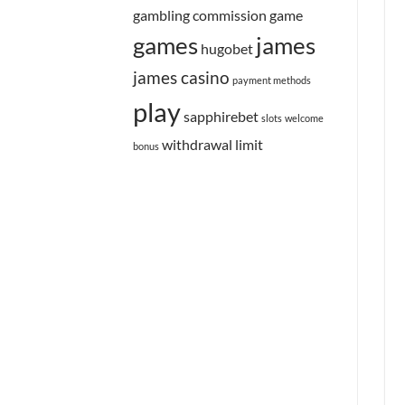
gambling commission
game
games
james
hugobet
james casino
payment methods
play
sapphirebet
slots
welcome
withdrawal limit
bonus