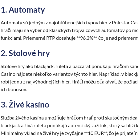
1. Automaty
Automaty sú jedným z najobľúbenejších typov hier v Polestar Casi
hráči majú na výber od klasických trojvalcových automatov po 
funkciami. Priemerné RTP dosahuje **96.3%**, čo je nad prieme
2. Stolové hry
Stolové hry ako blackjack, ruleta a baccarat ponúkajú hráčom šanc
Casino nájdete niekoľko variantov týchto hier. Napríklad, v blackj
robí jednu z najvýhodnejších hier. Hráči môžu očakávať, že požia
ich bonusov.
3. Živé kasíno
Služba živého kasína umožňuje hráčom hrať proti skutočným deal
blackjack a živá ruleta ponúkajú autentický zážitok, ktorý sa blíž
Minimálny vklad na živé hry je zvyčajne **10 EUR**, čo je prijateľ