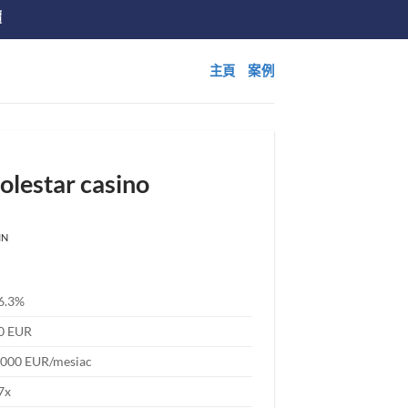
價
主頁
案例
olestar casino
IN
6.3%
0 EUR
,000 EUR/mesiac
7x