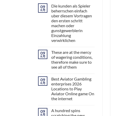
Die kunden als Spieler
09
8 月
beherrschen einfach
uber diesem Vortragen
den ersten schritt
machen oder
gunstgewerblerin
Einzahlung
verwirklichen
These are at the mercy
09
8 月
of wagering conditions,
therefore make sure to
see all of them
Best Aviator Gambling
09
8 月
enterprises 2026
Locations to Play
Aviator Online game On
the internet
A hundred spins
09
8 月
scratching the new