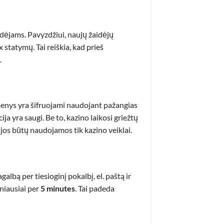
idėjams. Pavyzdžiui, naujų žaidėjų
x statymų. Tai reiškia, kad prieš
.
enys yra šifruojami naudojant pažangias
ja yra saugi. Be to, kazino laikosi griežtų
jos būtų naudojamos tik kazino veiklai.
albą per tiesioginį pokalbį, el. paštą ir
niausiai per
5 minutes
. Tai padeda