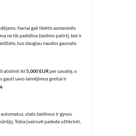
idėjams. Nariai gali tikėtis asmeninės
ma ne tik padidina žaidimo patirtį, bet ir
aidžiate, tuo daugiau naudos gaunate.
 atsiimti iki
5,000 EUR
per savaitę, o
s gauti savo laimėjimus greitai ir
ą
.
o automatus, stalo žaidimus ir gyvus
 kūrėjų. Tokia įvairovė padeda užtikrinti,