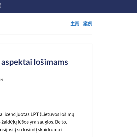
價
主頁
案例
ai aspektai lošimams
IN
ra licencijuotas LPT (Lietuvos lošimų
o žaidėjų lėšos yra saugios. Be to,
susijusių su lošimų skaidrumu ir