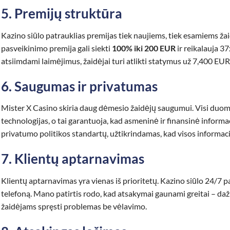
5. Premijų struktūra
Kazino siūlo patrauklias premijas tiek naujiems, tiek esamiems ža
pasveikinimo premija gali siekti
100% iki 200 EUR
ir reikalauja 37
atsiimdami laimėjimus, žaidėjai turi atlikti statymus už 7,400 EUR
6. Saugumas ir privatumas
Mister X Casino skiria daug dėmesio žaidėjų saugumui. Visi duom
technologijas, o tai garantuoja, kad asmeninė ir finansinė informaci
privatumo politikos standartų, užtikrindamas, kad visos informaci
7. Klientų aptarnavimas
Klientų aptarnavimas yra vienas iš prioritetų. Kazino siūlo 24/7 pag
telefoną. Mano patirtis rodo, kad atsakymai gaunami greitai – daž
žaidėjams spręsti problemas be vėlavimo.