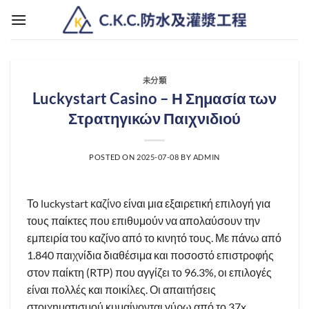
Skip
to
content
未分類
Luckystart Casino – Η Σημασία των
Στρατηγικών Παιχνιδιού
POSTED ON
2025-07-08
BY
ADMIN
Το
luckystart καζίνο
είναι μια εξαιρετική επιλογή για
τους παίκτες που επιθυμούν να απολαύσουν την
εμπειρία του καζίνο από το κινητό τους. Με πάνω από
1.840 παιχνίδια διαθέσιμα και ποσοστό επιστροφής
στον παίκτη (RTP) που αγγίζει το 96.3%, οι επιλογές
είναι πολλές και ποικίλες. Οι απαιτήσεις
στοιχηματισμού κυμαίνονται γύρω από το 37x,