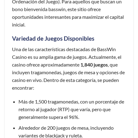
Ordenación del Juego). Para aquellos que buscan un
bono bienvenida basswin
, este sitio ofrece
oportunidades interesantes para maximizar el capital
inicial.
Variedad de Juegos Disponibles
Una de las características destacadas de BassWin
Casino es su amplia gama de juegos. Actualmente, el
casino ofrece aproximadamente
1,840 juegos
, que
incluyen tragamonedas, juegos de mesa y opciones de
casino en vivo. Dentro de esta categoría, se pueden
encontrar:
Más de 1,500 tragamonedas, con un porcentaje de
retorno al jugador (RTP) que varía, pero que
generalmente supera el 96%.
Alrededor de 200 juegos de mesa, incluyendo
variantes de blackjack y ruleta.