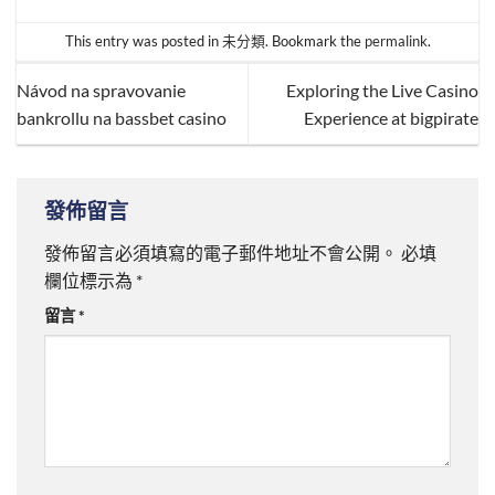
This entry was posted in
未分類
. Bookmark the
permalink
.
Návod na spravovanie
Exploring the Live Casino
bankrollu na bassbet casino
Experience at bigpirate
發佈留言
發佈留言必須填寫的電子郵件地址不會公開。
必填
欄位標示為
*
留言
*