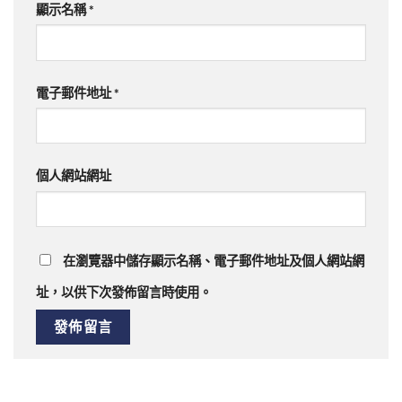
顯示名稱
*
電子郵件地址
*
個人網站網址
在瀏覽器中儲存顯示名稱、電子郵件地址及個人網站網
址，以供下次發佈留言時使用。