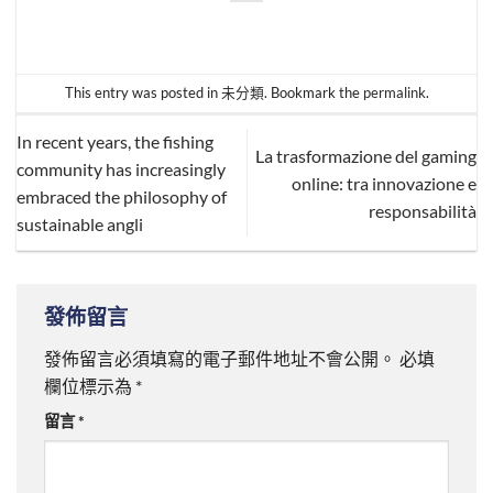
This entry was posted in
未分類
. Bookmark the
permalink
.
In recent years, the fishing
La trasformazione del gaming
community has increasingly
online: tra innovazione e
embraced the philosophy of
responsabilità
sustainable angli
發佈留言
發佈留言必須填寫的電子郵件地址不會公開。
必填
欄位標示為
*
留言
*