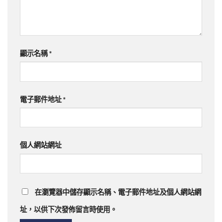
顯示名稱
*
電子郵件地址
*
個人網站網址
在瀏覽器中儲存顯示名稱、電子郵件地址及個人網站網
址，以供下次發佈留言時使用。