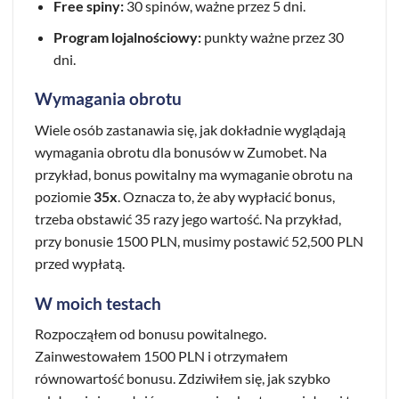
Free spiny:
30 spinów, ważne przez 5 dni.
Program lojalnościowy:
punkty ważne przez 30
dni.
Wymagania obrotu
Wiele osób zastanawia się, jak dokładnie wyglądają
wymagania obrotu dla bonusów w Zumobet. Na
przykład, bonus powitalny ma wymaganie obrotu na
poziomie
35x
. Oznacza to, że aby wypłacić bonus,
trzeba obstawić 35 razy jego wartość. Na przykład,
przy bonusie 1500 PLN, musimy postawić 52,500 PLN
przed wypłatą.
W moich testach
Rozpocząłem od bonusu powitalnego.
Zainwestowałem 1500 PLN i otrzymałem
równowartość bonusu. Zdziwiłem się, jak szybko