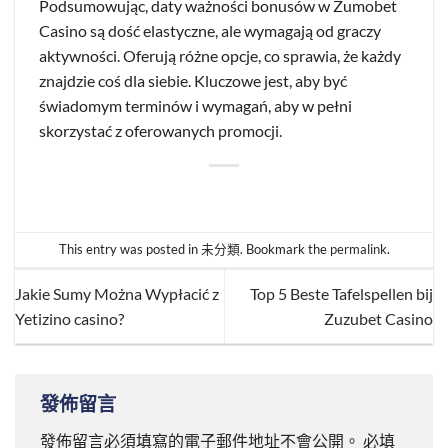
Podsumowując, daty ważności bonusów w Zumobet
Casino są dość elastyczne, ale wymagają od graczy
aktywności. Oferują różne opcje, co sprawia, że każdy
znajdzie coś dla siebie. Kluczowe jest, aby być
świadomym terminów i wymagań, aby w pełni
skorzystać z oferowanych promocji.
This entry was posted in
未分類
. Bookmark the
permalink
.
Jakie Sumy Można Wypłacić z
Top 5 Beste Tafelspellen bij
Yetizino casino
?
Zuzubet Casino
發佈留言
發佈留言必須填寫的電子郵件地址不會公開。
必填