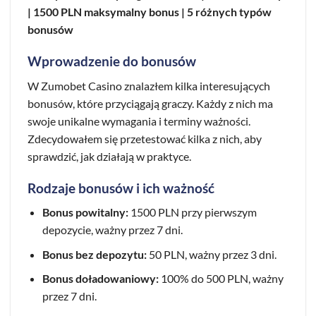
| 1500 PLN maksymalny bonus | 5 różnych typów
bonusów
Wprowadzenie do bonusów
W Zumobet Casino znalazłem kilka interesujących
bonusów, które przyciągają graczy. Każdy z nich ma
swoje unikalne wymagania i terminy ważności.
Zdecydowałem się przetestować kilka z nich, aby
sprawdzić, jak działają w praktyce.
Rodzaje bonusów i ich ważność
Bonus powitalny:
1500 PLN przy pierwszym
depozycie, ważny przez 7 dni.
Bonus bez depozytu:
50 PLN, ważny przez 3 dni.
Bonus doładowaniowy:
100% do 500 PLN, ważny
przez 7 dni.