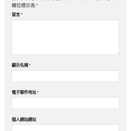
欄位標示為
*
留言
*
顯示名稱
*
電子郵件地址
*
個人網站網址