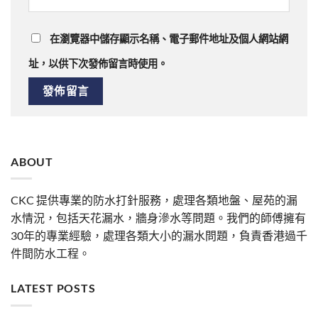
在瀏覽器中儲存顯示名稱、電子郵件地址及個人網站網
址，以供下次發佈留言時使用。
ABOUT
CKC 提供專業的防水打針服務，處理各類地盤、屋苑的漏
水情況，包括天花漏水，牆身滲水等問題。我們的師傅擁有
30年的專業經驗，處理各類大小的漏水問題，負責香港過千
件間防水工程。
LATEST POSTS