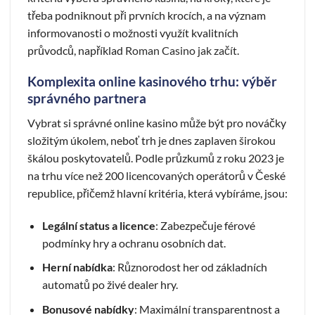
třeba podniknout při prvních krocích, a na význam
informovanosti o možnosti využít kvalitních
průvodců, například
Roman Casino jak začít
.
Komplexita online kasinového trhu: výběr
správného partnera
Vybrat si správné online kasino může být pro nováčky
složitým úkolem, neboť trh je dnes zaplaven širokou
škálou poskytovatelů. Podle průzkumů z roku 2023 je
na trhu více než 200 licencovaných operátorů v České
republice, přičemž hlavní kritéria, která vybíráme, jsou:
Legální status a licence
: Zabezpečuje férové
podmínky hry a ochranu osobních dat.
Herní nabídka
: Různorodost her od základních
automatů po živé dealer hry.
Bonusové nabídky
: Maximální transparentnost a