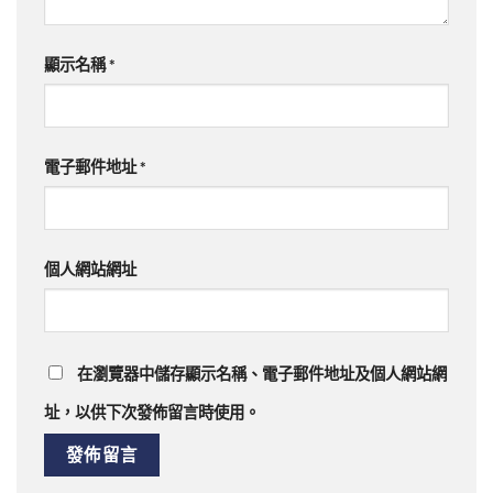
顯示名稱
*
電子郵件地址
*
個人網站網址
在瀏覽器中儲存顯示名稱、電子郵件地址及個人網站網
址，以供下次發佈留言時使用。