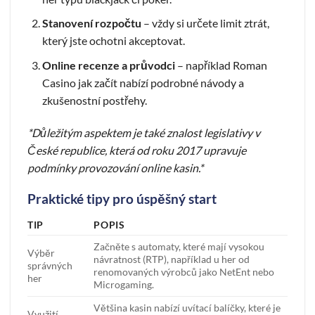
Stanovení rozpočtu
– vždy si určete limit ztrát,
který jste ochotni akceptovat.
Online recenze a průvodci
– například Roman
Casino jak začít nabízí podrobné návody a
zkušenostní postřehy.
*Důležitým aspektem je také znalost legislativy v
České republice, která od roku 2017 upravuje
podmínky provozování online kasin.*
Praktické tipy pro úspěšný start
TIP
POPIS
Začněte s automaty, které mají vysokou
Výběr
návratnost (RTP), například u her od
správných
renomovaných výrobců jako NetEnt nebo
her
Microgaming.
Většina kasin nabízí uvítací balíčky, které je
Využití