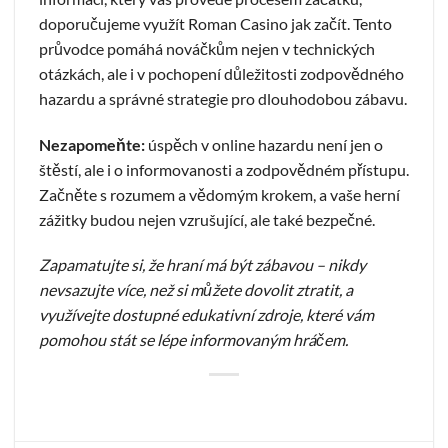
doporučujeme využít Roman Casino jak začít. Tento
průvodce pomáhá nováčkům nejen v technických
otázkách, ale i v pochopení důležitosti zodpovědného
hazardu a správné strategie pro dlouhodobou zábavu.
Nezapomeňte:
úspěch v online hazardu není jen o
štěstí, ale i o informovanosti a zodpovědném přístupu.
Začněte s rozumem a vědomým krokem, a vaše herní
zážitky budou nejen vzrušující, ale také bezpečné.
Zapamatujte si, že hraní má být zábavou – nikdy
nevsazujte více, než si můžete dovolit ztratit, a
využívejte dostupné edukativní zdroje, které vám
pomohou stát se lépe informovaným hráčem.