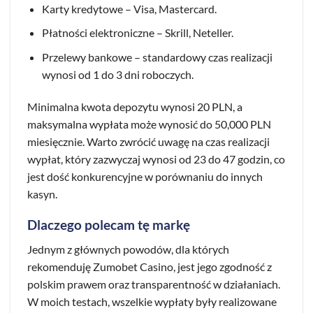
Karty kredytowe – Visa, Mastercard.
Płatności elektroniczne – Skrill, Neteller.
Przelewy bankowe – standardowy czas realizacji
wynosi od 1 do 3 dni roboczych.
Minimalna kwota depozytu wynosi 20 PLN, a
maksymalna wypłata może wynosić do 50,000 PLN
miesięcznie. Warto zwrócić uwagę na czas realizacji
wypłat, który zazwyczaj wynosi od 23 do 47 godzin, co
jest dość konkurencyjne w porównaniu do innych
kasyn.
Dlaczego polecam tę markę
Jednym z głównych powodów, dla których
rekomenduję Zumobet Casino, jest jego zgodność z
polskim prawem oraz transparentność w działaniach.
W moich testach, wszelkie wypłaty były realizowane