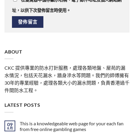
址，以供下次發佈留言時使用。
ABOUT
CKC 提供專業的防水打針服務，處理各類地盤、屋苑的漏
水情況，包括天花漏水，牆身滲水等問題。我們的師傅擁有
30年的專業經驗，處理各類大小的漏水問題，負責香港過千
件間防水工程。
LATEST POSTS
This is a knowledgeable web page for your each fan
09
8 月
from free online gambling games