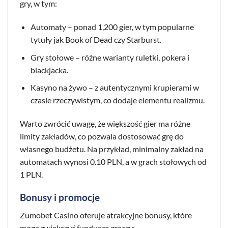
gry, w tym:
Automaty – ponad 1,200 gier, w tym popularne
tytuły jak Book of Dead czy Starburst.
Gry stołowe – różne warianty ruletki, pokera i
blackjacka.
Kasyno na żywo – z autentycznymi krupierami w
czasie rzeczywistym, co dodaje elementu realizmu.
Warto zwrócić uwagę, że większość gier ma różne
limity zakładów, co pozwala dostosować grę do
własnego budżetu. Na przykład, minimalny zakład na
automatach wynosi 0.10 PLN, a w grach stołowych od
1 PLN.
Bonusy i promocje
Zumobet Casino oferuje atrakcyjne bonusy, które
mogą zwiększyć fundusze graczy: