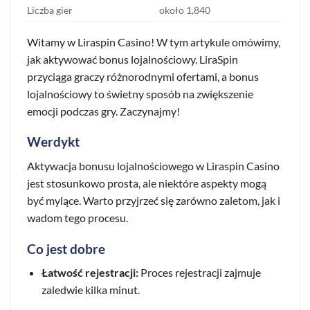
Liczba gier
około 1,840
Witamy w Liraspin Casino! W tym artykule omówimy,
jak aktywować bonus lojalnościowy. LiraSpin
przyciąga graczy różnorodnymi ofertami, a bonus
lojalnościowy to świetny sposób na zwiększenie
emocji podczas gry. Zaczynajmy!
Werdykt
Aktywacja bonusu lojalnościowego w Liraspin Casino
jest stosunkowo prosta, ale niektóre aspekty mogą
być mylące. Warto przyjrzeć się zarówno zaletom, jak i
wadom tego procesu.
Co jest dobre
Łatwość rejestracji:
Proces rejestracji zajmuje
zaledwie kilka minut.