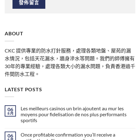
ABOUT
CKC 提供專業的防水打針服務，處理各類地盤、屋苑的漏
水情況，包括天花漏水，牆身滲水等問題。我們的師傅擁有
30年的專業經驗，處理各類大小的漏水問題，負責香港過千
件間防水工程。
LATEST POSTS
Les meilleurs casinos un brin ajoutent au mur les
06
8 月
moyens pour fidelisation de nos plus performants
sportifs
Once profitable confirmation you’ll receive a
06
8 月