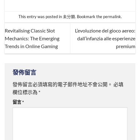
This entry was posted in
未分類
. Bookmark the
permalink
.
Revitalising Classic Slot
L’evoluzione del gioco aereo:
Mechanics: The Emerging
dall’infanzia alle esperienze
Trends in Online Gaming
premium
發佈留言
發佈留言必須填寫的電子郵件地址不會公開。
必填
欄位標示為
*
留言
*