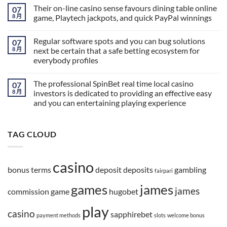
Their on-line casino sense favours dining table online
07
8 月
game, Playtech jackpots, and quick PayPal winnings
Regular software spots and you can bug solutions
07
8 月
next be certain that a safe betting ecosystem for
everybody profiles
The professional SpinBet real time local casino
07
8 月
investors is dedicated to providing an effective easy
and you can entertaining playing experience
TAG CLOUD
casino
bonus terms
deposit
deposits
gambling
fairpari
games
james
james
commission
game
hugobet
play
casino
sapphirebet
payment methods
slots
welcome bonus