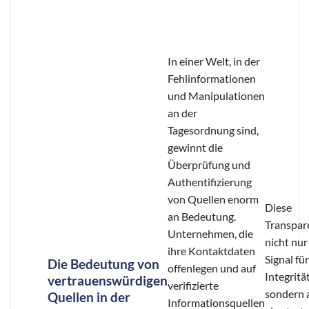
In einer Welt, in der
Fehlinformationen
und Manipulationen
an der
Tagesordnung sind,
gewinnt die
Überprüfung und
Authentifizierung
von Quellen enorm
Diese
an Bedeutung.
Transpare
Unternehmen, die
nicht nur
ihre Kontaktdaten
Signal für
Die Bedeutung von
offenlegen und auf
Integrität
vertrauenswürdigen
verifizierte
sondern 
Quellen in der
Informationsquellen