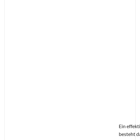
Ein effekt
besteht da