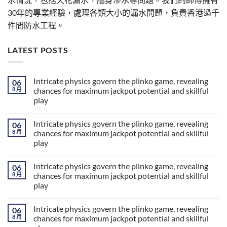
30年的專業經驗，處理各類大小的漏水問題，負責香港過千
件間防水工程。
LATEST POSTS
Intricate physics govern the plinko game, revealing
06
8 月
chances for maximum jackpot potential and skillful
play
Intricate physics govern the plinko game, revealing
06
8 月
chances for maximum jackpot potential and skillful
play
Intricate physics govern the plinko game, revealing
06
8 月
chances for maximum jackpot potential and skillful
play
Intricate physics govern the plinko game, revealing
06
8 月
chances for maximum jackpot potential and skillful