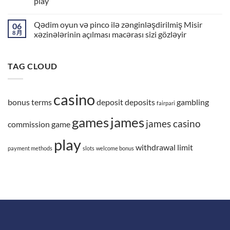
play
Qədim oyun və pinco ilə zənginləşdirilmiş Misir
06
8 月
xəzinələrinin açılması macərası sizi gözləyir
TAG CLOUD
casino
bonus terms
deposit
deposits
gambling
fairpari
games
james
james casino
commission
game
play
withdrawal limit
payment methods
slots
welcome bonus