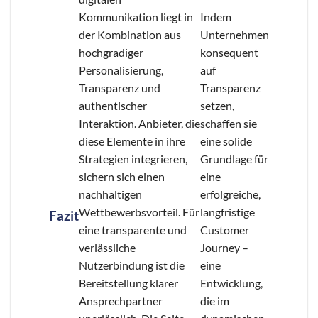
Kommunikation liegt in
Indem
der Kombination aus
Unternehmen
hochgradiger
konsequent
Personalisierung,
auf
Transparenz und
Transparenz
authentischer
setzen,
Interaktion. Anbieter, die
schaffen sie
diese Elemente in ihre
eine solide
Strategien integrieren,
Grundlage für
sichern sich einen
eine
nachhaltigen
erfolgreiche,
Wettbewerbsvorteil. Für
langfristige
Fazit
eine transparente und
Customer
verlässliche
Journey –
Nutzerbindung ist die
eine
Bereitstellung klarer
Entwicklung,
Ansprechpartner
die im