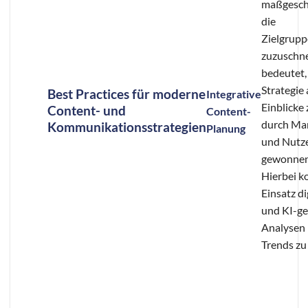
maßgesch
die
Zielgrupp
zuzuschne
bedeutet,
Strategie
Best Practices für moderne
Integrative
Einblicke 
Content- und
Content-
durch Ma
Kommunikationsstrategien
Planung
und Nutz
gewonnen
Hierbei 
Einsatz di
und KI-ge
Analysen 
Trends zu 