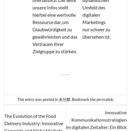
unerlässlich. Die Seite
dynamischen
unsere Infos stellt
Umfeld des
hierbei eine wertvolle
digitalen
Ressource dar, um
Marketings
Glaubwürdigkeit zu
nur schwer zu
gewährleisten und das
übersehen ist.
Vertrauen Ihrer
Zielgruppe zu stärken.
This entry was posted in
未分類
. Bookmark the
permalink
.
Innovative
The Evolution of the Food
Kommunikationsstrategien
Delivery Industry: Innovative
im digitalen Zeitalter: Ein Blick
Concepts and Niche Markets