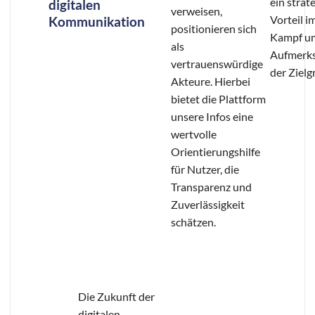
ein strat
digitalen
verweisen,
Vorteil i
Kommunikation
positionieren sich
Kampf um
als
Aufmerk
vertrauenswürdige
der Zielg
Akteure. Hierbei
bietet die Plattform
unsere Infos eine
wertvolle
Orientierungshilfe
für Nutzer, die
Transparenz und
Zuverlässigkeit
schätzen.
Die Zukunft der
digitalen