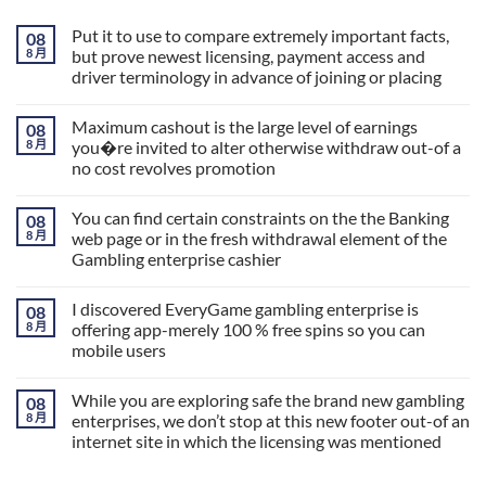
Put it to use to compare extremely important facts,
08
8 月
but prove newest licensing, payment access and
driver terminology in advance of joining or placing
Maximum cashout is the large level of earnings
08
8 月
you�re invited to alter otherwise withdraw out-of a
no cost revolves promotion
You can find certain constraints on the the Banking
08
8 月
web page or in the fresh withdrawal element of the
Gambling enterprise cashier
I discovered EveryGame gambling enterprise is
08
8 月
offering app-merely 100 % free spins so you can
mobile users
While you are exploring safe the brand new gambling
08
8 月
enterprises, we don’t stop at this new footer out-of an
internet site in which the licensing was mentioned