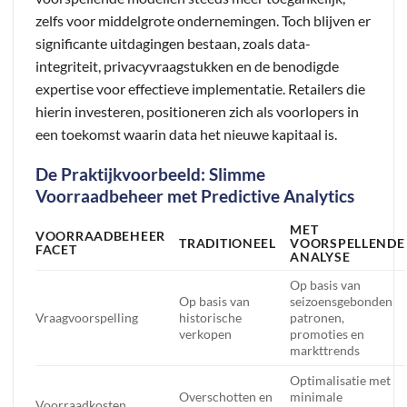
zelfs voor middelgrote ondernemingen. Toch blijven er
significante uitdagingen bestaan, zoals data-
integriteit, privacyvraagstukken en de benodigde
expertise voor effectieve implementatie. Retailers die
hierin investeren, positioneren zich als voorlopers in
een toekomst waarin data het nieuwe kapitaal is.
De Praktijkvoorbeeld: Slimme
Voorraadbeheer met Predictive Analytics
MET
VOORRAADBEHEER
TRADITIONEEL
VOORSPELLENDE
FACET
ANALYSE
Op basis van
Op basis van
seizoensgebonden
Vraagvoorspelling
historische
patronen,
verkopen
promoties en
markttrends
Optimalisatie met
Overschotten en
minimale
Voorraadkosten