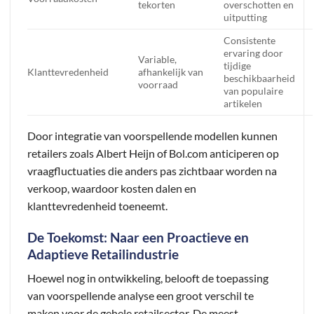
tekorten
overschotten en
uitputting
Consistente
ervaring door
Variable,
tijdige
Klanttevredenheid
afhankelijk van
beschikbaarheid
voorraad
van populaire
artikelen
Door integratie van voorspellende modellen kunnen
retailers zoals Albert Heijn of Bol.com anticiperen op
vraagfluctuaties die anders pas zichtbaar worden na
verkoop, waardoor kosten dalen en
klanttevredenheid toeneemt.
De Toekomst: Naar een Proactieve en
Adaptieve Retailindustrie
Hoewel nog in ontwikkeling, belooft de toepassing
van voorspellende analyse een groot verschil te
maken voor de gehele retailsector. De meest