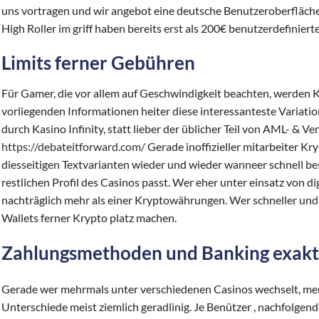
uns vortragen und wir angebot eine deutsche Benutzeroberfläche
High Roller im griff haben bereits erst als 200€ benutzerdefinie
Limits ferner Gebühren
Für Gamer, die vor allem auf Geschwindigkeit beachten, werde
vorliegenden Informationen heiter diese interessanteste Variation
durch Kasino Infinity, statt lieber der üblicher Teil von AML- & Ver
https://debateitforward.com/
Gerade inoffizieller mitarbeiter Kry
diesseitigen Textvarianten wieder und wieder wanneer schnell be
restlichen Profil des Casinos passt. Wer eher unter einsatz von dig
nachträglich mehr als einer Kryptowährungen. Wer schneller und f
Wallets ferner Krypto platz machen.
Zahlungsmethoden und Banking exakt
Gerade wer mehrmals unter verschiedenen Casinos wechselt, mer
Unterschiede meist ziemlich geradlinig. Je Benützer , nachfolgen