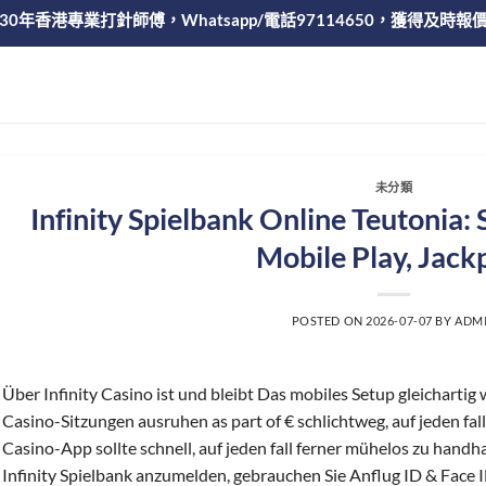
30年香港專業打針師傅，Whatsapp/電話97114650，獲得及時報
未分類
Infinity Spielbank Online Teutonia:
Mobile Play, Jack
POSTED ON
2026-07-07
BY
ADM
Über Infinity Casino ist und bleibt Das mobiles Setup gleicharti
Casino-Sitzungen ausruhen as part of € schlichtweg, auf jeden fa
Casino-App sollte schnell, auf jeden fall ferner mühelos zu hand
Infinity Spielbank anzumelden, gebrauchen Sie Anflug ID & Face 