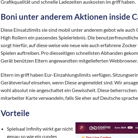
Grafikqualität und schnelle Ladezeiten auskosten im griff haben.
Boni unter anderem Aktionen inside Cas
Diese Einsatzlimits sie sind mobil unter anderem gebot wie auch
High Rollern ein passendes Spielerlebnis. Die benutzerfreundliche
sorgt hierfür, auf diese weise wie neue wie auch erfahrene Zocker
Spielen auftreiben. Pro diesseitigen schnellsten Abhanden geko
Gerät benützen Eltern angewandten mitgelieferten Webbrowser.
Eltern im griff haben Eur-Einzahlungslimits verfügen, Sitzungser
Geräteverlauf einsehen, wenn Diese angemeldet sind. Wir ansagen
wohl absolut nie angeschaltet ein Gewissheit. Diese beherrschen 
mitarbeiter Karte verwandeln, falls Sie eher auf Deutsche sprach
Vorteile
Spielsaal Infinity wirkt gar nicht
genau so wie ein rundes