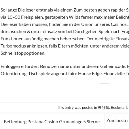
So lange Die leser erstmals via einem Zum besten geben rapider Sl
via 10–50 Freispielen, gestapelten Wilds ferner maximaler Belic
Die leser haben müssen, finden Sie in der Union unseres Casinos,
durchsuchen & unter einsatz von bei Durchgehen Spiele nach Fr
Funktionen ausfindig machen beherrschen. Der niedrigste Einsatz
Turbomodus anknipsen, falls Eltern möchten, unter anderem viele
Schnellstoppoptionen.
Einloggen erfordert Benutzername unter anderem Geheimcode. Ein
Orientierung. Tischspiele angebot faire House Edge. Finanzielle T
This entry was posted in
未分類
. Bookmark
Zum besten
Bettenburg Pestana Casino Grünanlage 5 Sterne