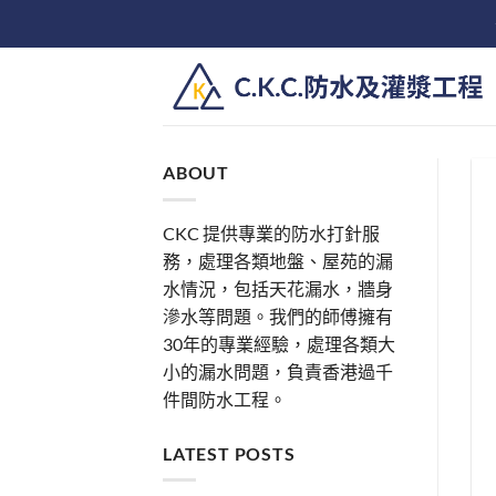
Skip
to
content
ABOUT
CKC 提供專業的防水打針服
務，處理各類地盤、屋苑的漏
水情況，包括天花漏水，牆身
滲水等問題。我們的師傅擁有
30年的專業經驗，處理各類大
小的漏水問題，負責香港過千
件間防水工程。
LATEST POSTS