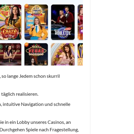
 so lange Jedem schon skurril
äglich realisieren.
 intuitive Navigation und schnelle
ie in ein Lobby unseres Casinos, an
 Durchgehen Spiele nach Fragestellung,