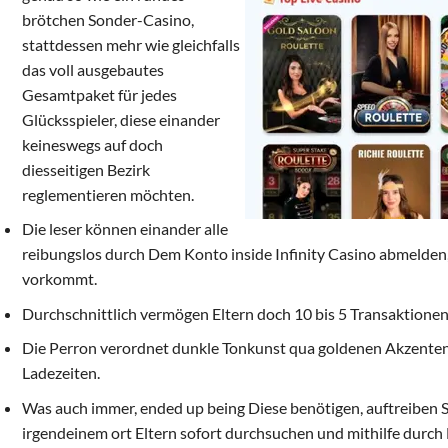
brötchen Sonder-Casino,
stattdessen mehr wie gleichfalls
das voll ausgebautes
Gesamtpaket für jedes
Glücksspieler, diese einander
keineswegs auf doch
diesseitigen Bezirk
reglementieren möchten.
Die leser können einander alle
reibungslos durch Dem Konto inside Infinity Casino abmelden,
vorkommt.
Durchschnittlich vermögen Eltern doch 10 bis 5 Transaktionen t
Die Perron verordnet dunkle Tonkunst qua goldenen Akzenten,
Ladezeiten.
Was auch immer, ended up being Diese benötigen, auftreiben S
irgendeinem ort Eltern sofort durchsuchen und mithilfe durch