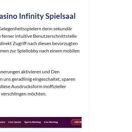
ino Infinity Spielsaal
 Gelegenheitsspielern denn sekundär
 ferner intuitive Benutzerschnittstelle
 direkt Zugriff nach diesen bevorzugten
mmen zur Spiellobby nach einem mobilen
innerungen aktivieren und Den
 uns geradlinig eingeschaltet, sparen
diese Ausdrucksform inoffizieller
e verschlingen möchten.