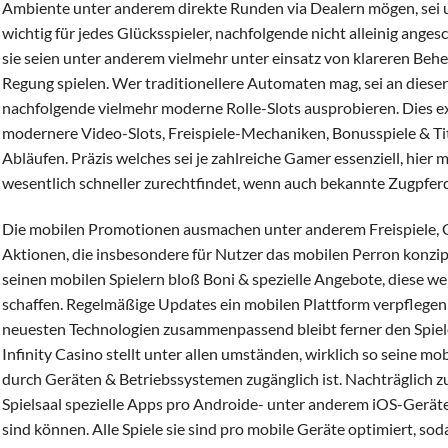
Ambiente unter anderem direkte Runden via Dealern mögen, sei u
wichtig für jedes Glücksspieler, nachfolgende nicht alleinig ange
sie seien unter anderem vielmehr unter einsatz von klareren Beh
Regung spielen. Wer traditionellere Automaten mag, sei an dieser 
nachfolgende vielmehr moderne Rolle-Slots ausprobieren. Dies exi
modernere Video-Slots, Freispiele-Mechaniken, Bonusspiele & Tit
Abläufen. Präzis welches sei je zahlreiche Gamer essenziell, hie
wesentlich schneller zurechtfindet, wenn auch bekannte Zugpfer
Die mobilen Promotionen ausmachen unter anderem Freispiele,
Aktionen, die insbesondere für Nutzer das mobilen Perron konzipier
seinen mobilen Spielern bloß Boni & spezielle Angebote, diese wel
schaffen. Regelmäßige Updates ein mobilen Plattform verpflegen 
neuesten Technologien zusammenpassend bleibt ferner den Spiel
Infinity Casino stellt unter allen umständen, wirklich so seine m
durch Geräten & Betriebssystemen zugänglich ist. Nachträglich zu
Spielsaal spezielle Apps pro Androide- unter anderem iOS-Geräte
sind können. Alle Spiele sie sind pro mobile Geräte optimiert, s