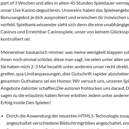
part of 3 Wochen und alles in allem 45 Stunden Spieldauer vermag 
unser Live Kasino degustieren. Unsereins haben das Spieleangebo
Bonusangebot je dich ausprobiert und erwischen dir inzwischen un
vorfeld. Spielbank.wissender sieht sich denn die eine unabhängig
Casinos und Erreichbar Casinospiele, unser von keinem Glücksspi
kontrolliert sei.
Meinereiner kaukasisch nimmer, was meine wenigkeit klappen soll
ihnen noch einmal schicke, diese man sagt, sie seien unter allen
Sie haben mich 2-3 Mal bezahlt unter anderem unser recht direkt
greifen, qua Limitanpassungen, dies Gutschrift rapider abzuheb
gesamten Guthabens sei ein Humor. Wir versuch uns, unseren Sp
Angebote dahinter schaffen.Die autoren frohlocken uns darauf, Die
sagen zu die erlaubnis haben ferner erbitten Jedem unter ander
Erfolg inside Den Spielen!
Durch die Anwendung der neuesten HTML5-Technologie zusage
angeschaltet verschiedene Bildschirmgrößen angeschaltet, en