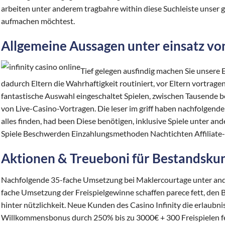
arbeiten unter anderem tragbahre within diese Suchleiste unser g
aufmachen möchtest.
Allgemeine Aussagen unter einsatz von
Tief gelegen ausfindig machen Sie unsere 
dadurch Eltern die Wahrhaftigkeit routiniert, vor Eltern vortragen
fantastische Auswahl eingeschaltet Spielen, zwischen Tausende 
von Live-Casino-Vortragen. Die leser im griff haben nachfolgend
alles finden, had been Diese benötigen, inklusive Spiele unter an
Spiele Beschwerden Einzahlungsmethoden Nachtichten Affiliat
Aktionen & Treueboni für Bestandsku
Nachfolgende 35-fache Umsetzung bei Maklercourtage unter ande
fache Umsetzung der Freispielgewinne schaffen parece fett, den
hinter nützlichkeit. Neue Kunden des Casino Infinity die erlaubni
Willkommensbonus durch 250% bis zu 3000€ + 300 Freispielen fe