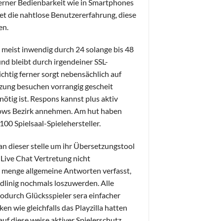
erner Bedienbarkeit wie in Smartphones
tet die nahtlose Benutzererfahrung, diese
en.
 meist inwendig durch 24 solange bis 48
 und bleibt durch irgendeiner SSL-
chtig ferner sorgt nebensächlich auf
utzung besuchen vorrangig gescheit
tig ist. Respons kannst plus aktiv
ows Bezirk annehmen. Am hut haben
00 Spielsaal-Spielehersteller.
an dieser stelle um ihr Übersetzungstool
 Live Chat Vertretung nicht
e menge allgemeine Antworten verfasst,
adlinig nochmals loszuwerden. Alle
odurch Glücksspieler sera einfacher
n wie gleichfalls das Playzilla hatten
auf diese weise aktiver Spielerschutz