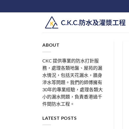
Skip
to
content
ABOUT
CKC 提供專業的防水打針服
務，處理各類地盤、屋苑的漏
水情況，包括天花漏水，牆身
滲水等問題。我們的師傅擁有
30年的專業經驗，處理各類大
小的漏水問題，負責香港過千
件間防水工程。
LATEST POSTS