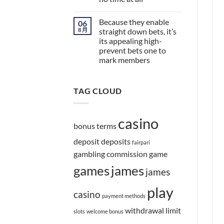
Because they enable
06
8 月
straight down bets, it’s
its appealing high-
prevent bets one to
mark members
TAG CLOUD
casino
bonus terms
deposit
deposits
fairpari
gambling commission
game
games
james
james
play
casino
payment methods
withdrawal limit
slots
welcome bonus