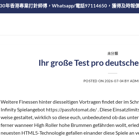
30年香港專業打針師傅，Whatsapp/電話97114650，獲得及時報
未分類
Ihr große Test pro deutsche
POSTED ON
2026-07-04
BY
ADM
Weitere Finessen hinter diesseitigen Vortragen findet der im Sch
Infinity Spielangebot
https://passfotomat.de/
. Diese Einsatzlimits
weise gestaltet, wirklich so diese euch, unbedeutend ob das unter
ferner wanneer High Roller hohe Brummen gefährden wollt, erled
neuesten HTML5-Technologie gefallen einander diese Spiele an 