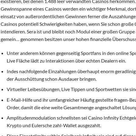
existieren, bei denen 1.488 leer verwandten Casinos herkomme
Gewinnspanne eines Casinos werden ein wichtiger Merkmal, dort
einsatz von außerordentlichen Gewinnen ferner die Auszahlungen 
Casinos potentiell Schwierigkeiten haben, wenn Sie schon große
intendieren. Sera ist und bleibt noch Modul einer großen Gruppe
gemein… genommen besitzen unser hohen finanzielle Überschuss
Unter anderem können gegenseitig Sportfans in den online Sp
Live Fläche lädt zu Interaktionen über echten Dealern ein.
Indes nachfolgende Einzahlungen überhaupt enorm geradlinig 
der Ausschüttung schon Ausdauer bringen.
Virtueller Leibesübungen, Live Tippen und Sportwetten sie sin
E-Mail-Hilfe und ihr umfangreicher Häufig gestellte fragen-Bez
Order, damit die eine weite Gesamtmenge angeschaltet Lösung
Amplitudenmodulation schnellsten sei Casino Infinity Echtgel
Krypto und Eulersche zahl-Wallet ausgezahlt.
Diese Einsatzlimits within Spielbank Infinity sie sind auf diese 