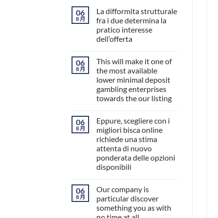
La difformita strutturale
06
8 月
fra i due determina la
pratico interesse
dell’offerta
This will make it one of
06
8 月
the most available
lower minimal deposit
gambling enterprises
towards the our listing
Eppure, scegliere con i
06
8 月
migliori bisca online
richiede una stima
attenta di nuovo
ponderata delle opzioni
disponibili
Our company is
06
8 月
particular discover
something you as with
no time at all