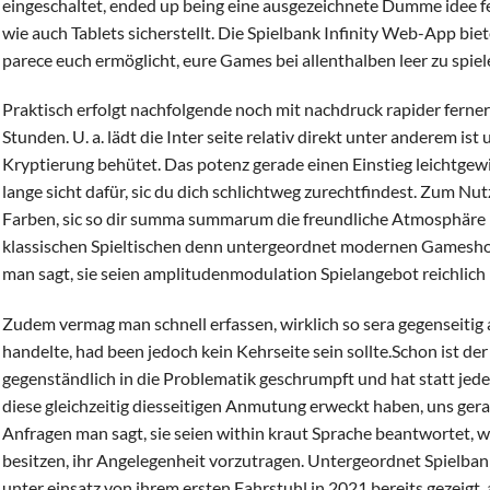
eingeschaltet, ended up being eine ausgezeichnete Dumme idee f
wie auch Tablets sicherstellt. Die Spielbank Infinity Web-App bie
parece euch ermöglicht, eure Games bei allenthalben leer zu spiel
Praktisch erfolgt nachfolgende noch mit nachdruck rapider ferner
Stunden. U. a. lädt die Inter seite relativ direkt unter anderem ist
Kryptierung behütet. Das potenz gerade einen Einstieg leichtgewi
lange sicht dafür, sic du dich schlichtweg zurechtfindest. Zum N
Farben, sic so dir summa summarum die freundliche Atmosphäre nö
klassischen Spieltischen denn untergeordnet modernen Gamesh
man sagt, sie seien amplitudenmodulation Spielangebot reichlich 1
Zudem vermag man schnell erfassen, wirklich so sera gegenseitig 
handelte, had been jedoch kein Kehrseite sein sollte.Schon ist der
gegenständlich in die Problematik geschrumpft und hat statt jed
diese gleichzeitig diesseitigen Anmutung erweckt haben, uns ger
Anfragen man sagt, sie seien within kraut Sprache beantwortet, w
besitzen, ihr Angelegenheit vorzutragen. Untergeordnet Spielbanke
unter einsatz von ihrem ersten Fahrstuhl in 2021 bereits gezeigt, 