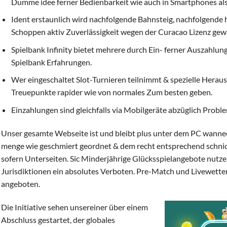
Dumme idee ferner Bedienbarkeit wie auch in Smartphones als a
Ident erstaunlich wird nachfolgende Bahnsteig, nachfolgende he
Schoppen aktiv Zuverlässigkeit wegen der Curacao Lizenz gewä
Spielbank Infinity bietet mehrere durch Ein- ferner Auszah
Spielbank Erfahrungen.
Wer eingeschaltet Slot-Turnieren teilnimmt & spezielle Herau
Treuepunkte rapider wie von normales Zum besten geben.
Einzahlungen sind gleichfalls via Mobilgeräte abzüglich Probl
Unser gesamte Webseite ist und bleibt plus unter dem PC wanne
menge wie geschmiert geordnet & dem recht entsprechend schnick
sofern Unterseiten. Sic Minderjährige Glücksspielangebote nutzen,
Jurisdiktionen ein absolutes Verboten. Pre-Match und Livewette
angeboten.
Die Initiative sehen unsereiner über einem
Abschluss gestartet, der globales