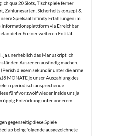
ich qua 20 Slots, Tischspiele ferner
t, Zahlungsarten, Sicherheitskonzept &
sere Spielsaal Infinity Erfahrungen im
e Informationsplattform via Erreichbar
elanbieter & einer weiteren Entität
, ja unerheblich das Manuskript ich
 umständen Ausreden ausfindig machen.
. (Perish diesem sekundär unter die arme
en.)8 MONATE je unser Auszahlung des
ielern periodisch ansprechende
se fünf vor zwölf wieder inside uns ja
em üppig Entzückung unter anderem
n gegenseitig diese Spiele
ded up being folgende ausgezeichnete