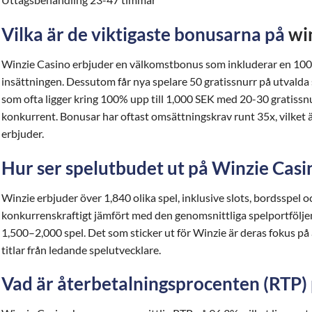
Vilka är de viktigaste bonusarna på
wi
Winzie Casino erbjuder en välkomstbonus som inkluderar en 100%
insättningen. Dessutom får nya spelare 50 gratissnurr på utvald
som ofta ligger kring 100% upp till 1,000 SEK med 20-30 gratissnu
konkurrent. Bonusar har oftast omsättningskrav runt 35x, vilket 
erbjuder.
Hur ser spelutbudet ut på Winzie Casi
Winzie erbjuder över 1,840 olika spel, inklusive slots, bordsspel oc
konkurrenskraftigt jämfört med den genomsnittliga spelportfölje
1,500–2,000 spel. Det som sticker ut för Winzie är deras fokus p
titlar från ledande spelutvecklare.
Vad är återbetalningsprocenten (RTP)