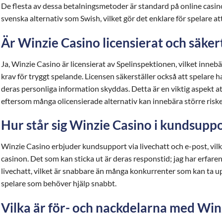
De flesta av dessa betalningsmetoder är standard på online casi
svenska alternativ som Swish, vilket gör det enklare för spelare att
Är Winzie Casino licensierat och säker
Ja, Winzie Casino är licensierat av Spelinspektionen, vilket innebä
krav för tryggt spelande. Licensen säkerställer också att spelare har 
deras personliga information skyddas. Detta är en viktig aspekt a
eftersom många olicensierade alternativ kan innebära större riske
Hur står sig Winzie Casino i kundsupp
Winzie Casino erbjuder kundsupport via livechatt och e-post, vilke
casinon. Det som kan sticka ut är deras responstid; jag har erfaren
livechatt, vilket är snabbare än många konkurrenter som kan ta upp 
spelare som behöver hjälp snabbt.
Vilka är för- och nackdelarna med Win