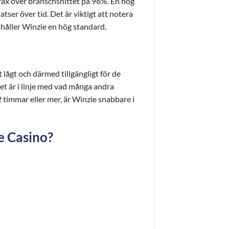
trax över branschsnittet på 96%. En hög
atser över tid. Det är viktigt att notera
 håller Winzie en hög standard.
 lågt och därmed tillgängligt för de
et är i linje med vad många andra
 timmar eller mer, är Winzie snabbare i
e Casino?