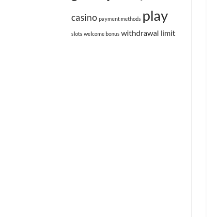
play
casino
payment methods
withdrawal limit
slots
welcome bonus