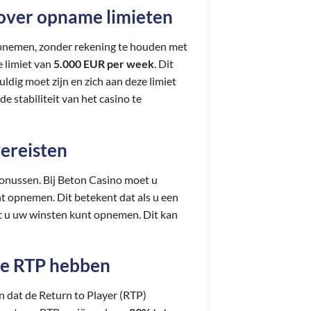
 over opname limieten
pnemen, zonder rekening te houden met
 limiet van
5.000 EUR per week
. Dit
uldig moet zijn en zich aan deze limiet
e stabiliteit van het casino te
vereisten
bonussen. Bij Beton Casino moet u
t opnemen. Dit betekent dat als u een
 u uw winsten kunt opnemen. Dit kan
fde RTP hebben
ken dat de Return to Player (RTP)