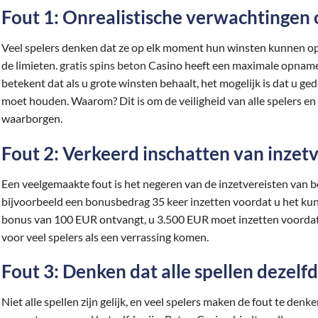
Fout 1: Onrealistische verwachtingen
Veel spelers denken dat ze op elk moment hun winsten kunnen o
de limieten.
gratis spins beton
Casino heeft een maximale opname
betekent dat als u grote winsten behaalt, het mogelijk is dat u ged
moet houden. Waarom? Dit is om de veiligheid van alle spelers en d
waarborgen.
Fout 2: Verkeerd inschatten van inzet
Een veelgemaakte fout is het negeren van de inzetvereisten van 
bijvoorbeeld een bonusbedrag 35 keer inzetten voordat u het kun
bonus van 100 EUR ontvangt, u 3.500 EUR moet inzetten voordat
voor veel spelers als een verrassing komen.
Fout 3: Denken dat alle spellen dezel
Niet alle spellen zijn gelijk, en veel spelers maken de fout te den