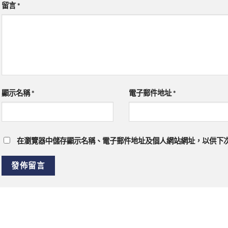
留言
*
顯示名稱
*
電子郵件地址
*
在瀏覽器中儲存顯示名稱、電子郵件地址及個人網站網址，以供下