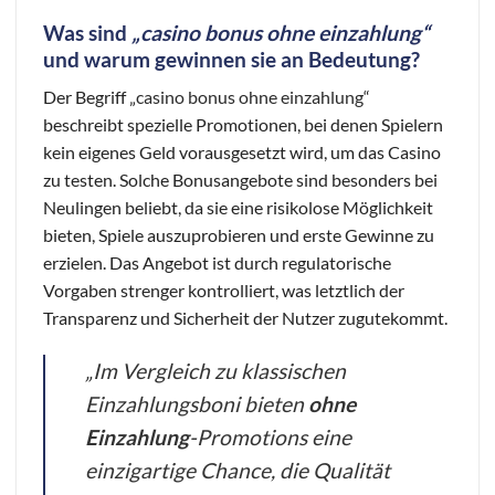
Was sind
„casino bonus ohne einzahlung“
und warum gewinnen sie an Bedeutung?
Der Begriff
„casino bonus ohne einzahlung“
beschreibt spezielle Promotionen, bei denen Spielern
kein eigenes Geld vorausgesetzt wird, um das Casino
zu testen. Solche Bonusangebote sind besonders bei
Neulingen beliebt, da sie eine risikolose Möglichkeit
bieten, Spiele auszuprobieren und erste Gewinne zu
erzielen. Das Angebot ist durch regulatorische
Vorgaben strenger kontrolliert, was letztlich der
Transparenz und Sicherheit der Nutzer zugutekommt.
„Im Vergleich zu klassischen
Einzahlungsboni bieten
ohne
Einzahlung
-Promotions eine
einzigartige Chance, die Qualität