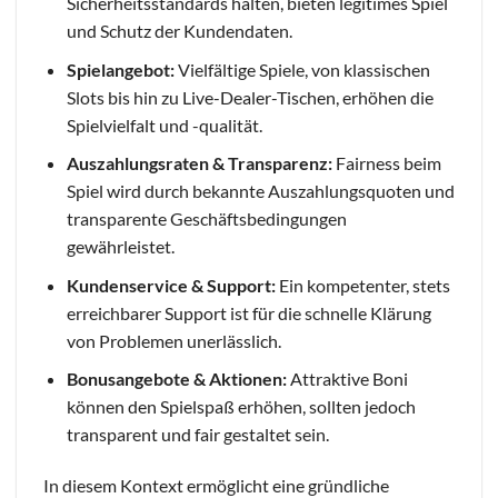
Sicherheitsstandards halten, bieten legitimes Spiel
und Schutz der Kundendaten.
Spielangebot:
Vielfältige Spiele, von klassischen
Slots bis hin zu Live-Dealer-Tischen, erhöhen die
Spielvielfalt und -qualität.
Auszahlungsraten & Transparenz:
Fairness beim
Spiel wird durch bekannte Auszahlungsquoten und
transparente Geschäftsbedingungen
gewährleistet.
Kundenservice & Support:
Ein kompetenter, stets
erreichbarer Support ist für die schnelle Klärung
von Problemen unerlässlich.
Bonusangebote & Aktionen:
Attraktive Boni
können den Spielspaß erhöhen, sollten jedoch
transparent und fair gestaltet sein.
In diesem Kontext ermöglicht eine gründliche