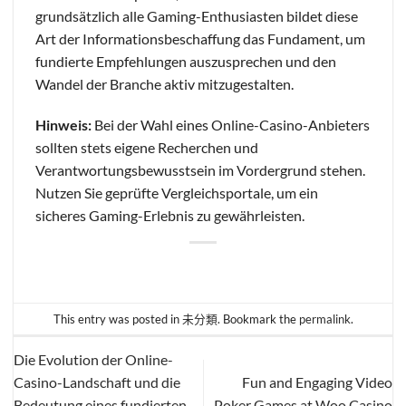
grundsätzlich alle Gaming-Enthusiasten bildet diese
Art der Informationsbeschaffung das Fundament, um
fundierte Empfehlungen auszusprechen und den
Wandel der Branche aktiv mitzugestalten.
Hinweis:
Bei der Wahl eines Online-Casino-Anbieters
sollten stets eigene Recherchen und
Verantwortungsbewusstsein im Vordergrund stehen.
Nutzen Sie geprüfte Vergleichsportale, um ein
sicheres Gaming-Erlebnis zu gewährleisten.
This entry was posted in
未分類
. Bookmark the
permalink
.
Die Evolution der Online-
Casino-Landschaft und die
Fun and Engaging Video
Bedeutung eines fundierten
Poker Games at Woo Casino