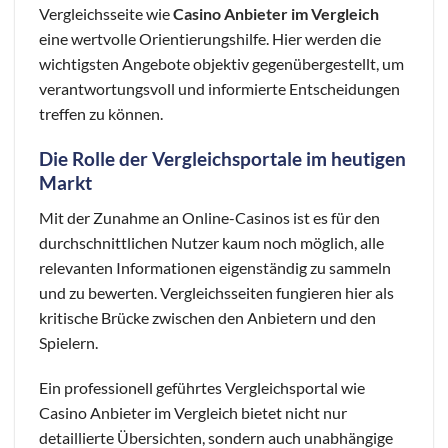
Vergleichsseite wie
Casino Anbieter im Vergleich
eine wertvolle Orientierungshilfe. Hier werden die
wichtigsten Angebote objektiv gegenübergestellt, um
verantwortungsvoll und informierte Entscheidungen
treffen zu können.
Die Rolle der Vergleichsportale im heutigen
Markt
Mit der Zunahme an Online-Casinos ist es für den
durchschnittlichen Nutzer kaum noch möglich, alle
relevanten Informationen eigenständig zu sammeln
und zu bewerten. Vergleichsseiten fungieren hier als
kritische Brücke zwischen den Anbietern und den
Spielern.
Ein professionell geführtes Vergleichsportal wie
Casino Anbieter im Vergleich bietet nicht nur
detaillierte Übersichten, sondern auch unabhängige