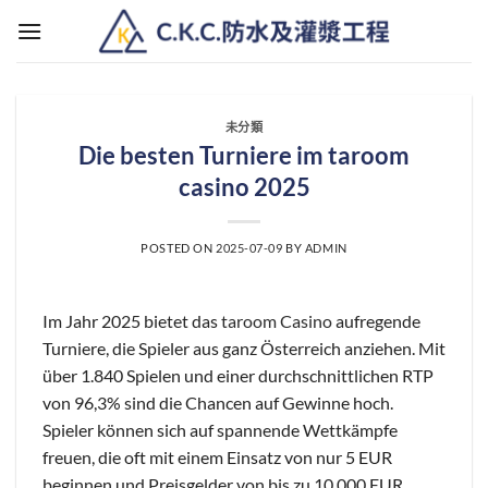
Skip
to
content
未分類
Die besten Turniere im taroom
casino 2025
POSTED ON
2025-07-09
BY
ADMIN
Im Jahr 2025 bietet das
taroom Casino
aufregende
Turniere, die Spieler aus ganz Österreich anziehen. Mit
über 1.840 Spielen und einer durchschnittlichen RTP
von 96,3% sind die Chancen auf Gewinne hoch.
Spieler können sich auf spannende Wettkämpfe
freuen, die oft mit einem Einsatz von nur 5 EUR
beginnen und Preisgelder von bis zu 10.000 EUR