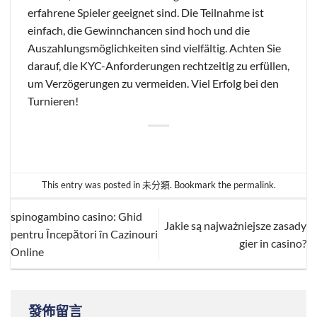
erfahrene Spieler geeignet sind. Die Teilnahme ist
einfach, die Gewinnchancen sind hoch und die
Auszahlungsmöglichkeiten sind vielfältig. Achten Sie
darauf, die KYC-Anforderungen rechtzeitig zu erfüllen,
um Verzögerungen zu vermeiden. Viel Erfolg bei den
Turnieren!
This entry was posted in
未分類
. Bookmark the
permalink
.
spinogambino casino: Ghid
Jakie są najważniejsze zasady
pentru Începători în Cazinouri
gier in casino?
Online
發佈留言