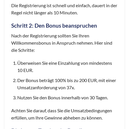
Die Registrierung ist schnell und einfach, dauert in der
Regel nicht länger als 10 Minuten.
Schritt 2: Den Bonus beanspruchen
Nach der Registrierung sollten Sie Ihren
Willkommensbonus in Anspruch nehmen. Hier sind
die Schritte:
Überweisen Sie eine Einzahlung von mindestens
10 EUR.
Der Bonus beträgt 100% bis zu 200 EUR, mit einer
Umsatzanforderung von 37x.
Nutzen Sie den Bonus innerhalb von 30 Tagen.
Achten Sie darauf, dass Sie die Umsatzbedingungen
erfüllen, um Ihre Gewinne abheben zu können.