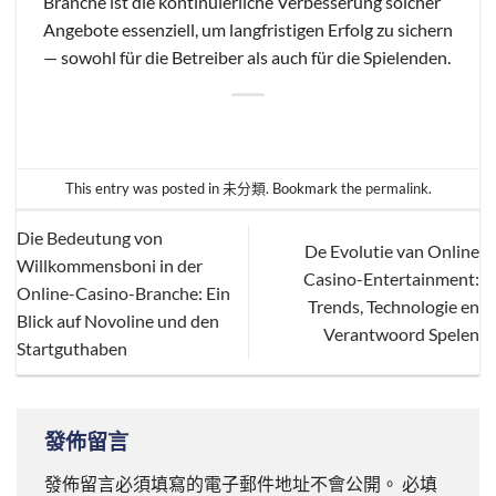
Branche ist die kontinuierliche Verbesserung solcher
Angebote essenziell, um langfristigen Erfolg zu sichern
— sowohl für die Betreiber als auch für die Spielenden.
This entry was posted in
未分類
. Bookmark the
permalink
.
Die Bedeutung von
De Evolutie van Online
Willkommensboni in der
Casino-Entertainment:
Online-Casino-Branche: Ein
Trends, Technologie en
Blick auf Novoline und den
Verantwoord Spelen
Startguthaben
發佈留言
發佈留言必須填寫的電子郵件地址不會公開。
必填