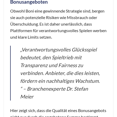
Bonusangeboten
Obwohl Boni eine gewinnende Strategie sind, bergen
sie auch potenzielle Risiken wie Missbrauch oder
Überschuldung. Es ist daher unerlässlich, dass
Plattformen für verantwortungsvolles Spielen werben
und klare Limits setzen.
„Verantwortungsvolles Glücksspiel
bedeutet, den Spieltrieb mit
Transparenz und Fairness zu
verbinden. Anbieter, die dies leisten,
fördern ein nachhaltiges Wachstum.
“ – Branchenexperte Dr. Stefan
Meier
Hier zeigt sich, dass die Qualität eines Bonusangebots
nicht nur durch die angebotene Summe bestimmt