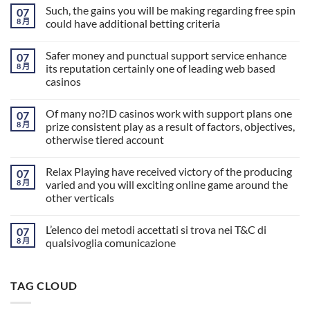
Such, the gains you will be making regarding free spin
07
8 月
could have additional betting criteria
Safer money and punctual support service enhance
07
8 月
its reputation certainly one of leading web based
casinos
Of many no?ID casinos work with support plans one
07
8 月
prize consistent play as a result of factors, objectives,
otherwise tiered account
Relax Playing have received victory of the producing
07
8 月
varied and you will exciting online game around the
other verticals
L’elenco dei metodi accettati si trova nei T&C di
07
8 月
qualsivoglia comunicazione
TAG CLOUD