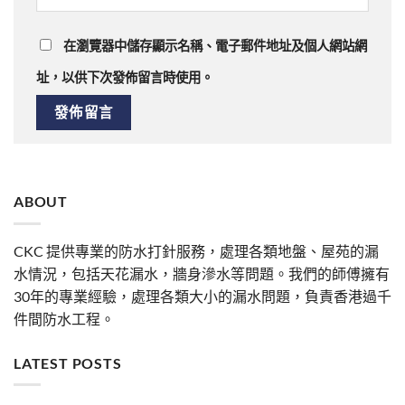
在瀏覽器中儲存顯示名稱、電子郵件地址及個人網站網
址，以供下次發佈留言時使用。
ABOUT
CKC 提供專業的防水打針服務，處理各類地盤、屋苑的漏
水情況，包括天花漏水，牆身滲水等問題。我們的師傅擁有
30年的專業經驗，處理各類大小的漏水問題，負責香港過千
件間防水工程。
LATEST POSTS