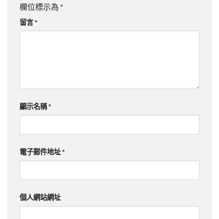
欄位標示為
*
留言
*
顯示名稱
*
電子郵件地址
*
個人網站網址