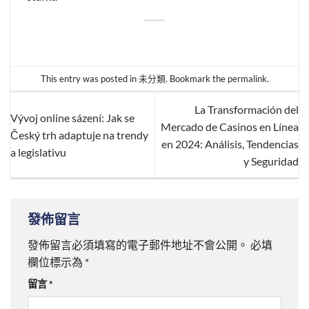
This entry was posted in
未分類
. Bookmark the
permalink
.
La Transformación del
Vývoj online sázení: Jak se
Mercado de Casinos en Línea
Český trh adaptuje na trendy
en 2024: Análisis, Tendencias
a legislativu
y Seguridad
發佈留言
發佈留言必須填寫的電子郵件地址不會公開。
必填
欄位標示為
*
留言
*