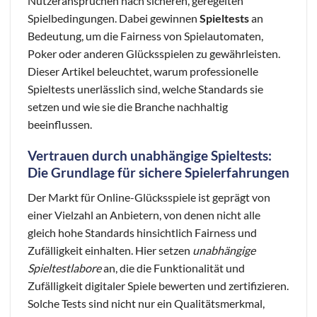
Nutzeransprüchen nach sicheren, geregelten
Spielbedingungen. Dabei gewinnen
Spieltests
an
Bedeutung, um die Fairness von Spielautomaten,
Poker oder anderen Glücksspielen zu gewährleisten.
Dieser Artikel beleuchtet, warum professionelle
Spieltests unerlässlich sind, welche Standards sie
setzen und wie sie die Branche nachhaltig
beeinflussen.
Vertrauen durch unabhängige Spieltests:
Die Grundlage für sichere Spielerfahrungen
Der Markt für Online-Glücksspiele ist geprägt von
einer Vielzahl an Anbietern, von denen nicht alle
gleich hohe Standards hinsichtlich Fairness und
Zufälligkeit einhalten. Hier setzen
unabhängige
Spieltestlabore
an, die die Funktionalität und
Zufälligkeit digitaler Spiele bewerten und zertifizieren.
Solche Tests sind nicht nur ein Qualitätsmerkmal,