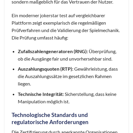
sondern maßgeblich für das Vertrauen der Nutzer.
Ein moderner
jokerstar test
auf vergleichbarer
Plattform zeigt exemplarisch die regelmäßigen
Prüfverfahren und die Validierung der Spielmechanik.
Die Prüfung umfasst häufig:
Zufallszahlengeneratoren (RNG):
Überprüfung,
ob die Ausgänge fair und unvorhersehbar sind.
Auszahlungsquoten (RTP):
Gewährleistung, dass
die Auszahlungssätze im gesetzlichen Rahmen
liegen.
Technische Integrität:
Sicherstellung, dass keine
Manipulation möglich ist.
Technologische Standards und
regulatorische Anforderungen
Die Zertifizierung durch anerkannte Organisationen,