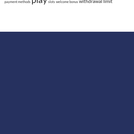
withdrawal limit
payment methods
slots
welcome bonus