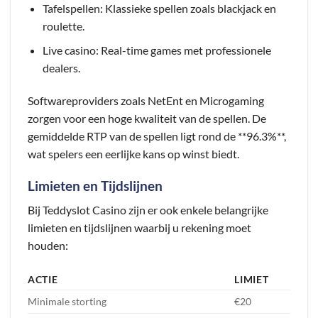
Tafelspellen: Klassieke spellen zoals blackjack en
roulette.
Live casino: Real-time games met professionele
dealers.
Softwareproviders zoals NetEnt en Microgaming
zorgen voor een hoge kwaliteit van de spellen. De
gemiddelde RTP van de spellen ligt rond de **96.3%**,
wat spelers een eerlijke kans op winst biedt.
Limieten en Tijdslijnen
Bij Teddyslot Casino zijn er ook enkele belangrijke
limieten en tijdslijnen waarbij u rekening moet
houden:
ACTIE
LIMIET
Minimale storting
€20