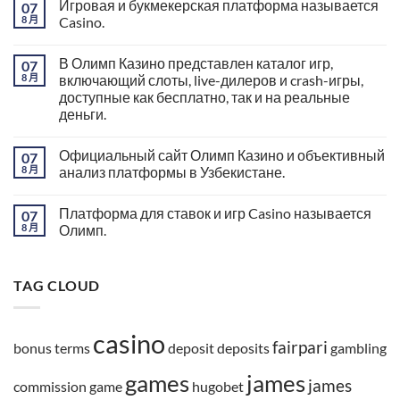
Игровая и букмекерская платформа называется
07
8 月
Casino.
В Олимп Казино представлен каталог игр,
07
8 月
включающий слоты, live-дилеров и crash-игры,
доступные как бесплатно, так и на реальные
деньги.
Официальный сайт Олимп Казино и объективный
07
8 月
анализ платформы в Узбекистане.
Платформа для ставок и игр Casino называется
07
8 月
Олимп.
TAG CLOUD
casino
fairpari
bonus terms
deposit
deposits
gambling
games
james
james
commission
game
hugobet