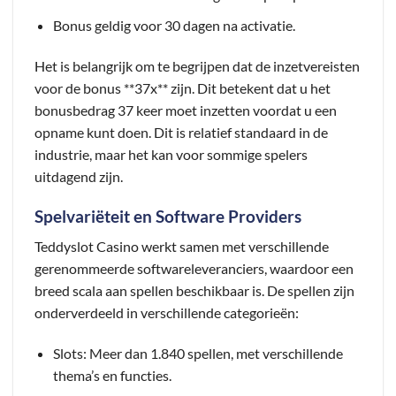
Bonus geldig voor 30 dagen na activatie.
Het is belangrijk om te begrijpen dat de inzetvereisten
voor de bonus **37x** zijn. Dit betekent dat u het
bonusbedrag 37 keer moet inzetten voordat u een
opname kunt doen. Dit is relatief standaard in de
industrie, maar het kan voor sommige spelers
uitdagend zijn.
Spelvariëteit en Software Providers
Teddyslot Casino werkt samen met verschillende
gerenommeerde softwareleveranciers, waardoor een
breed scala aan spellen beschikbaar is. De spellen zijn
onderverdeeld in verschillende categorieën:
Slots: Meer dan 1.840 spellen, met verschillende
thema’s en functies.