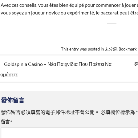
Avec ces conseils, vous êtes bien équipé pour commencer à jouer
vous soyez un joueur novice ou expérimenté, le baccarat peut êtr
This entry was posted in
未分類
. Bookmark
g
Goldspinia Casino – Νέα Παιχνίδια Που Πρέπει Να
κιμάσετε
發佈留言
發佈留言必須填寫的電子郵件地址不會公開。
必填欄位標示為
*
留言
*