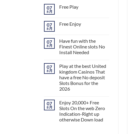
Free Play
07
8 月
Free Enjoy
07
8 月
Have fun with the
07
8 月
Finest Online slots No
Install Needed
Play at the best United
07
8 月
kingdom Casinos That
have a free No deposit
Slots Bonus for the
2026
Enjoy 20,000+ Free
07
8 月
Slots On the web Zero
Indication-Right up
otherwise Down load