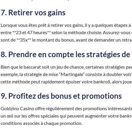
7. Retirer vos gains
Lorsque vous êtes prêt à retirer vos gains, il y a quelques étapes à
entre **23 et 47 heures** selon la méthode choisie. Assurez-vous 
sont de **35x** le montant du bonus, avant de demander un retrai
8. Prendre en compte les stratégies de
Bien que le baccarat soit un jeu de chance, certaines stratégies p
exemple, la stratégie de mise “Martingale” consiste à doubler votr
cette méthode peut rapidement épuiser votre bankroll, alors jo
9. Profitez des bonus et promotions
Goldzino Casino offre régulièrement des promotions intéressante
un œil sur les offres spéciales qui peuvent augmenter votre bankrol
conditions associés à chaque promotion.