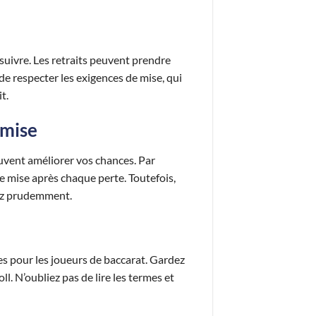
 suivre. Les retraits peuvent prendre
de respecter les exigences de mise, qui
t.
 mise
euvent améliorer vos chances. Par
e mise après chaque perte. Toutefois,
uez prudemment.
s pour les joueurs de baccarat. Gardez
l. N’oubliez pas de lire les termes et