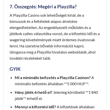
7. Összegzés: Megéri a Playzilla?
A Playzilla Casino sok lehetőséget kínál, de a
bónuszok és a feltételek alapos átnézése
elengedhetetlen. Az engedélyezett működés és a
játékok széles választéka vonzó, de a kifizetési idő és a
wagering követelmények miatt érdemes óvatosnak
lenni. Ha szeretne bővebb információt kapni,
látogassa meg
a Playzilla hivatalos weboldalát, ahol
további részleteket talál.
GYIK
Mi a minimális befizetés a Playzilla Casinon?
A
minimális befizetés általában **5 000 HUF**.
Hány játék érhető el?
Jelenleg körülbelül **1 840
játék** érhető el.
Mennyi a kifizetési idő?
A kifizetések általában