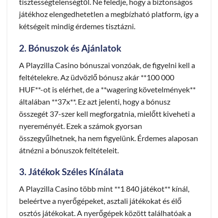
tisztességtelenségtől. Ne feledje, hogy a biztonságos
játékhoz elengedhetetlen a megbízható platform, így a
kétségeit mindig érdemes tisztázni.
2. Bónuszok és Ajánlatok
A Playzilla Casino bónuszai vonzóak, de figyelni kell a
feltételekre. Az üdvözlő bónusz akár **100 000
HUF**-ot is elérhet, de a **wagering követelmények**
általában **37x**. Ez azt jelenti, hogy a bónusz
összegét 37-szer kell megforgatnia, mielőtt kiveheti a
nyereményét. Ezek a számok gyorsan
összegyűlhetnek, ha nem figyelünk. Érdemes alaposan
átnézni a bónuszok feltételeit.
3. Játékok Széles Kínálata
A Playzilla Casino több mint **1 840 játékot** kínál,
beleértve a nyerőgépeket, asztali játékokat és élő
osztós játékokat. A nyerőgépek között találhatóak a