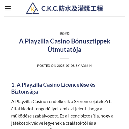
Skip
to
content
未分類
A Playzilla Casino Bónusztippek
Útmutatója
POSTED ON
2025-07-08
BY
ADMIN
1. A Playzilla Casino Licencelése és
Biztonsága
A Playzilla Casino rendelkezik a Szerencsejáték Zrt.
által kiadott engedéllyel, ami azt jelenti, hogy a
működése szabályozott. Ez a licenc biztosítja, hogy a
játékosok védve legyenek a csalásoktól és a