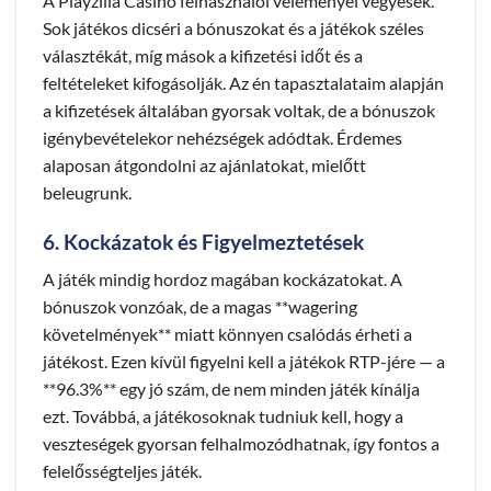
A Playzilla Casino felhasználói véleményei vegyesek.
Sok játékos dicséri a bónuszokat és a játékok széles
választékát, míg mások a kifizetési időt és a
feltételeket kifogásolják. Az én tapasztalataim alapján
a kifizetések általában gyorsak voltak, de a bónuszok
igénybevételekor nehézségek adódtak. Érdemes
alaposan átgondolni az ajánlatokat, mielőtt
beleugrunk.
6. Kockázatok és Figyelmeztetések
A játék mindig hordoz magában kockázatokat. A
bónuszok vonzóak, de a magas **wagering
követelmények** miatt könnyen csalódás érheti a
játékost. Ezen kívül figyelni kell a játékok RTP-jére — a
**96.3%** egy jó szám, de nem minden játék kínálja
ezt. Továbbá, a játékosoknak tudniuk kell, hogy a
veszteségek gyorsan felhalmozódhatnak, így fontos a
felelősségteljes játék.