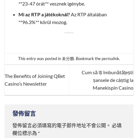
**23-47 órát** vesznek igénybe.
Mi az RTP a játékoknál?
Az RTP általában
**96.3%** körül mozog.
This entry was posted in
未分類
. Bookmark the
permalink
.
Cum să îți îmbunătățești
The Benefits of Joining QBet
șansele de câștig la
Casino’s Newsletter
Manekispin Casino
發佈留言
發佈留言必須填寫的電子郵件地址不會公開。
必填
欄位標示為
*