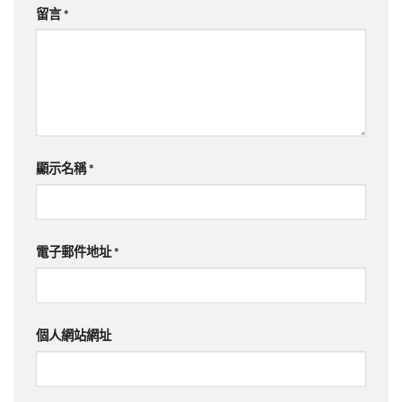
留言
*
顯示名稱
*
電子郵件地址
*
個人網站網址