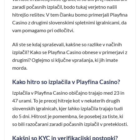
zaradi počasnih izplačil, bodo tukaj verjetno našli
hitrejšo rešitev. V tem članku bomo primerjali Playfina
Casino z drugimi slovenskimi spletnimi igralnicami, da
vam pomagamo pri odločitvi.
Ali ste se kdaj spraševali, kakšne so razlike v načinih
izplačil? Kako se Playfina Casino obnese v primerjavi z
drugimi? Oglejmo si ključne vprašanja, ki jih imate
morda.
Kako hitro so izplačila v Playfina Casino?
Izplačila v Playfina Casino običajno trajajo med 23 in
47 urami. To je precej hitreje kot v nekaterih drugih
slovenskih igralnicah, kjer lahko izplačila trajajo tudi
do 5 dni. Hitrost je pomembna, še posebej za tiste, ki
so bili razočarani zaradi počasnih izplačil v preteklosti.
Kakšni so KYC in verifikacijski postopki?