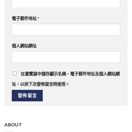
電子郵件地址
*
個人網站網址
在瀏覽器中儲存顯示名稱、電子郵件地址及個人網站網
址，以供下次發佈留言時使用。
ABOUT