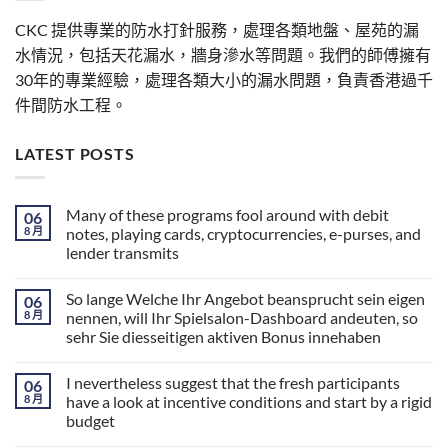
CKC 提供專業的防水打針服務，處理各類地盤、屋苑的漏
水情況，包括天花漏水，牆身滲水等問題。我們的師傅擁有
30年的專業經驗，處理各類大小的漏水問題，負責香港過千
件間防水工程。
LATEST POSTS
Many of these programs fool around with debit
06
8 月
notes, playing cards, cryptocurrencies, e-purses, and
lender transmits
So lange Welche Ihr Angebot beansprucht sein eigen
06
8 月
nennen, will Ihr Spielsalon-Dashboard andeuten, so
sehr Sie diesseitigen aktiven Bonus innehaben
I nevertheless suggest that the fresh participants
06
8 月
have a look at incentive conditions and start by a rigid
budget