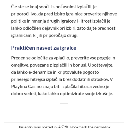
Če ste se kdaj soočili s počasnimi izplačili, je
priporočljivo, da pred izbiro igralnice preverite njihove
politike in mnenja drugih igralcev. Hitrost izplačil je
lahko odločilen dejavnik pri izbiri, zato dajte prednost
igralnicam, ki jih priporočajo drugi.
Praktičen nasvet za igralce
Preden se odločite za vplačilo, preverite vse pogoje in
omejitve, povezane z izplačili in bonusi. Upoštevajte,
da lahko e-denarnice in kriptovalute pogosto
prinesejo hitrejša izplačila brez dodatnih stroškov. V
Playfina Casino znajo biti izplačila hitra, a vedno je
dobro vedeti, kako lahko optimizirate svoje izkušnje.
This entry was posted in
未分類
. Bookmark the
permalink
.