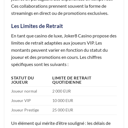
Ces collaborations prennent souvent la forme de
streamings en direct ou de promotions exclusives.
Les Limites de Retrait
En tant que casino de luxe, Joker8 Casino propose des
limites de retrait adaptées aux joueurs VIP. Les
montants peuvent varier en fonction du statut du
joueur et des promotions en cours. Les chiffres
spécifiques sont les suivants :
STATUT DU
LIMITE DE RETRAIT
JOUEUR
QUOTIDIENNE
Joueur normal
2 000 EUR
Joueur VIP
10 000 EUR
Joueur Prestige
25 000 EUR
Un élément qui mérite d’être souligné : les délais de