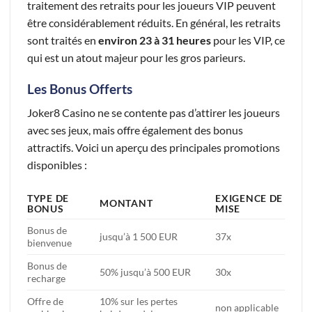
traitement des retraits pour les joueurs VIP peuvent
être considérablement réduits. En général, les retraits
sont traités en
environ 23 à 31 heures
pour les VIP, ce
qui est un atout majeur pour les gros parieurs.
Les Bonus Offerts
Joker8 Casino ne se contente pas d’attirer les joueurs
avec ses jeux, mais offre également des bonus
attractifs. Voici un aperçu des principales promotions
disponibles :
TYPE DE
EXIGENCE DE
MONTANT
BONUS
MISE
Bonus de
jusqu’à 1 500 EUR
37x
bienvenue
Bonus de
50% jusqu’à 500 EUR
30x
recharge
Offre de
10% sur les pertes
non applicable