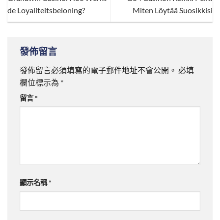
de Loyaliteitsbeloning?
Miten Löytää Suosikkisi
發佈留言
發佈留言必須填寫的電子郵件地址不會公開。
必填
欄位標示為
*
留言
*
顯示名稱
*