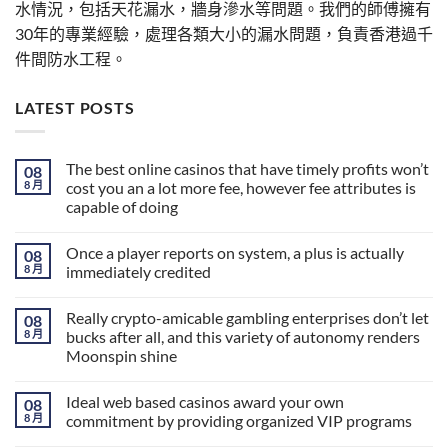
水情況，包括天花漏水，牆身滲水等問題。我們的師傅擁有
30年的專業經驗，處理各類大小的漏水問題，負責香港過千
件間防水工程。
LATEST POSTS
The best online casinos that have timely profits won’t
08
8 月
cost you an a lot more fee, however fee attributes is
capable of doing
Once a player reports on system, a plus is actually
08
8 月
immediately credited
Really crypto-amicable gambling enterprises don’t let
08
8 月
bucks after all, and this variety of autonomy renders
Moonspin shine
Ideal web based casinos award your own
08
8 月
commitment by providing organized VIP programs