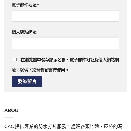
電子郵件地址
*
個人網站網址
在瀏覽器中儲存顯示名稱、電子郵件地址及個人網站網
址，以供下次發佈留言時使用。
ABOUT
CKC 提供專業的防水打針服務，處理各類地盤、屋苑的漏