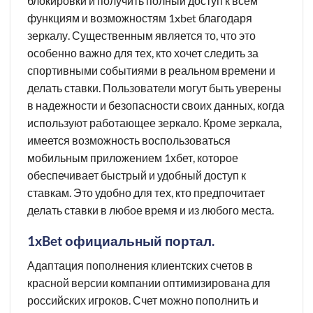
блокировки и получить полный доступ к всем
функциям и возможностям 1xbet благодаря
зеркалу.
Существенным является то, что это
особенно важно для тех, кто хочет следить за
спортивными событиями в реальном времени и
делать ставки. Пользователи могут быть уверены
в надежности и безопасности своих данных, когда
используют работающее зеркало. Кроме зеркала,
имеется возможность воспользоваться
мобильным приложением 1хбет, которое
обеспечивает быстрый и удобный доступ к
ставкам. Это удобно для тех, кто предпочитает
делать ставки в любое время и из любого места.
1xBet официальный портал.
Адаптация пополнения клиентских счетов в
красной версии компании оптимизирована для
российских игроков. Счет можно пополнить и