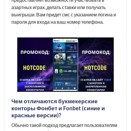
азартных играх, делать ставки или получать
выигрыши. Вам придет смс с указанием логина и
пароля для входа на ваш номер телефона.
Чем отличаются букмекерские
конторы Фонбет и Fonbet (синие и
красные версии)?
Обычно такой подход предлагает пользователям