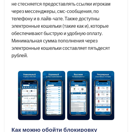
не стесняется предоставлять ссылки игрокам
через мессенджеры, смс-сообщения, по
телефону и в лайв-чате. Также доступны
электронные кошельки (такие как и), которые
обеспечивают быструю и удобную оплату.
Минимальная сумма пополнения через
электронные кошельки составляет пятьдесят
рублей.
Как можно обойти блокировку