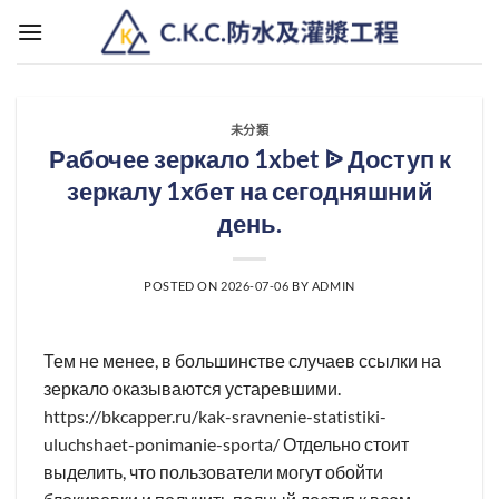
Skip
to
content
未分類
Рабочее зеркало 1xbet ᐉ Доступ к
зеркалу 1хбет на сегодняшний
день.
POSTED ON
2026-07-06
BY
ADMIN
Тем не менее, в большинстве случаев ссылки на
зеркало оказываются устаревшими.
https://bkcapper.ru/kak-sravnenie-statistiki-
uluchshaet-ponimanie-sporta/
Отдельно стоит
выделить, что пользователи могут обойти