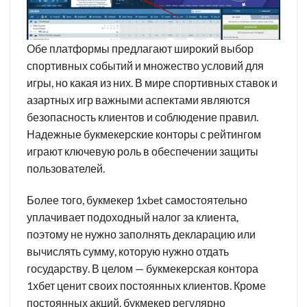
Обе платформы предлагают широкий выбор
спортивных событий и множество условий для
игры, но какая из них. В мире спортивных ставок и
азартных игр важными аспектами являются
безопасность клиентов и соблюдение правил.
Надежные букмекерские конторы с рейтингом
играют ключевую роль в обеспечении защиты
пользователей.
Более того, букмекер 1xbet самостоятельно
уплачивает подоходный налог за клиента,
поэтому не нужно заполнять декларацию или
вычислять сумму, которую нужно отдать
государству. В целом — букмекерская контора
1хбет ценит своих постоянных клиентов. Кроме
постоянных акций, букмекер регулярно