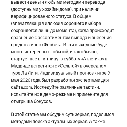
вывести деньги любыми методами перевода
(доступными у хозяйки дома), при наличии
верифицированного статуса. В общем
(впечатляющая иллюзия хорошего выбора
сохраняется лишь до момента), когда происходит
сравнение с ассортиментом вывода и внесения
средств синего Фонбета. В эти выходные будет
много интересных событий, и как обычно,
стартует все в пятницу; в субботу «Атлетико» в
Мадриде встретится с «Сельтой» в очередном
туре Ла Лиги. Индивидуальный прогноз к игре 9
мая 2026 года был разработан экспертами для
сайта.com. Исследуйте различные тактики,
испытайте их в демо-режиме и примените для
отыгрыша бонусов.
В этой статье мы обсудим суть зеркал, поделимся
методами поиска актуальных зеркал. А также