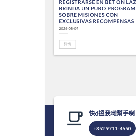
OLI HOME
REGISTRARSE EN BET ON LA
IENCE FAR
BRINDA UN PURO PROGRAM
HAT HAVE
SOBRE MISIONES CON
TAYS
EXCLUSIVAS RECOMPENSAS
2026-08-09
詳情
快d搵我哋幫手喇
+852 9711-4650