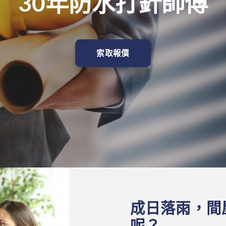
30年防水打針師傅
索取報價
成日落雨，間
呢？