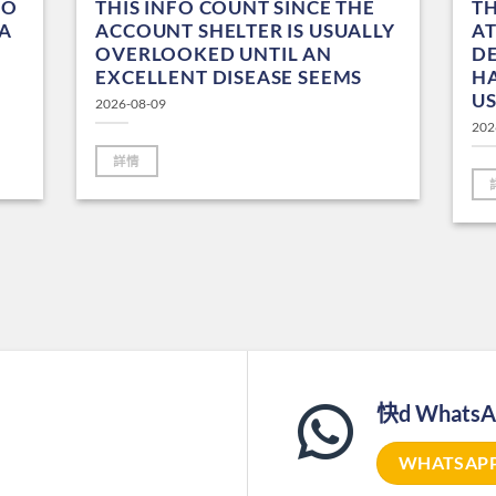
ZO
THIS INFO COUNT SINCE THE
TH
A
ACCOUNT SHELTER IS USUALLY
AT
OVERLOOKED UNTIL AN
DE
EXCELLENT DISEASE SEEMS
HA
U
2026-08-09
202
詳情
快d Whats
WHATSAP