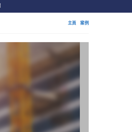
價
主頁
案例