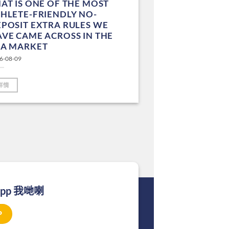
AT IS ONE OF THE MOST
HLETE-FRIENDLY NO-
POSIT EXTRA RULES WE
VE CAME ACROSS IN THE
SA MARKET
6-08-09
詳情
App 我哋喇
P