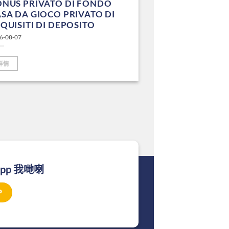
ONUS PRIVATO DI FONDO
SA DA GIOCO PRIVATO DI
QUISITI DI DEPOSITO
6-08-07
詳情
App 我哋喇
P