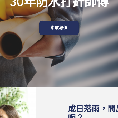
30年防水打針師傅
索取報價
成日落雨，間
呢？