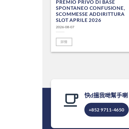
ZA DEPOSITO
PREMIO PRIVO DI BASE
 MIGLIORI
SPONTANEO CONFUSIONE,
26
SCOMMESSE ADDIRITTURA
SLOT APRILE 2026
2026-08-07
詳情
快d搵我哋幫手喇
+852 9711-4650