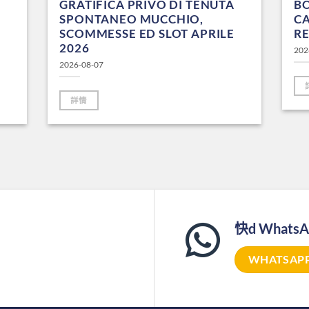
GRATIFICA PRIVO DI TENUTA
B
SPONTANEO MUCCHIO,
CA
SCOMMESSE ED SLOT APRILE
RE
2026
202
2026-08-07
詳情
快d Whats
WHATSAP