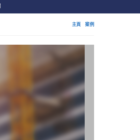
價
主頁
案例