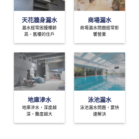
天花牆身漏水
商場漏水
漏水經常困擾樓齡
商場漏水問題經常影
高、舊樓的住戶
響營業
地庫滲水
泳池漏水
地庫滲水，深度越
泳池漏水問題，要快
深，難度越大
速解決