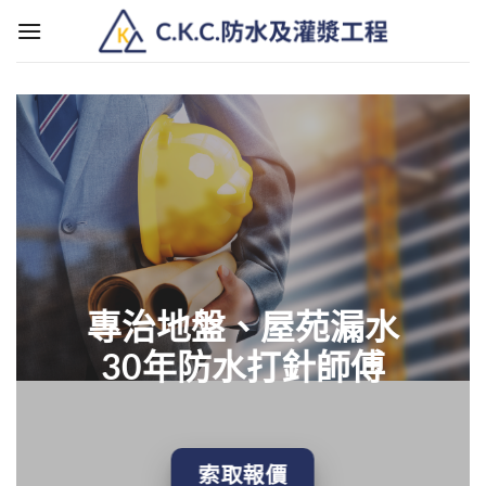
Skip
to
content
專治地盤、屋苑漏水
30年防水打針師傅
索取報價