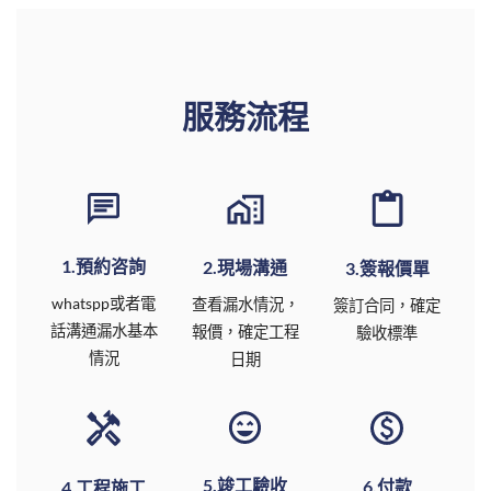
服務流程
1.預約咨詢
2.現場溝通
3.簽報價單
whatspp或者電
查看漏水情況，
簽訂合同，確定
話溝通漏水基本
報價，確定工程
驗收標準
情況
日期
5.竣工驗收
6.付款
4.工程施工