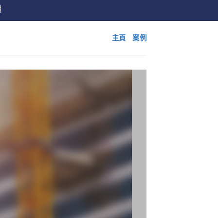
價
主頁
案例