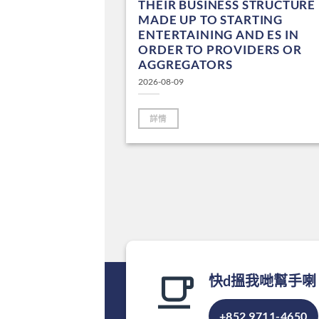
ME ARE MADE
THEIR BUSINESS STRUCTURE 
ERESTING AND
MADE UP TO STARTING
RDING SENSE
ENTERTAINING AND ES IN
ORDER TO PROVIDERS OR
AGGREGATORS
2026-08-09
詳情
快d搵我哋幫手喇
+852 9711-4650