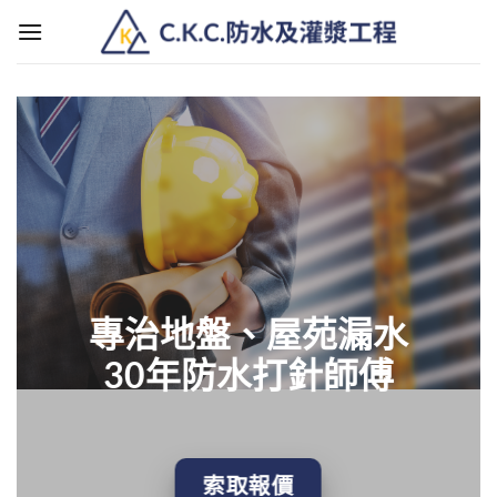
Skip
to
content
專治地盤、屋苑漏水
30年防水打針師傅
索取報價