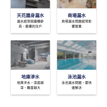
天花牆身漏水
商場漏水
漏水經常困擾樓齡
商場漏水問題經常影
高、舊樓的住戶
響營業
地庫滲水
泳池漏水
地庫滲水，深度越
泳池漏水問題，要快
深，難度越大
速解決