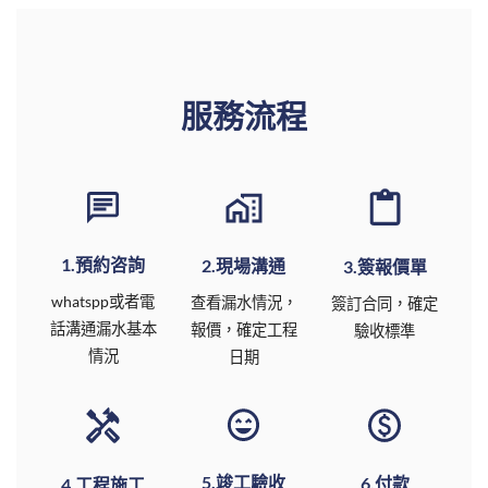
服務流程
1.預約咨詢
2.現場溝通
3.簽報價單
whatspp或者電
查看漏水情況，
簽訂合同，確定
話溝通漏水基本
報價，確定工程
驗收標準
情況
日期
5.竣工驗收
6.付款
4.工程施工