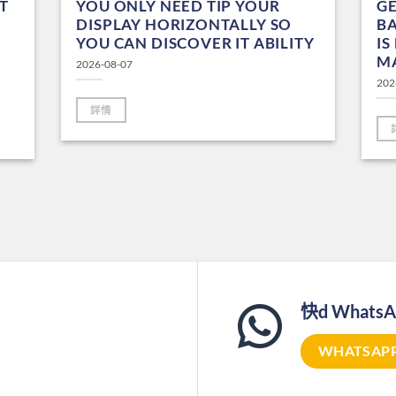
T
YOU ONLY NEED TIP YOUR
G
DISPLAY HORIZONTALLY SO
B
YOU CAN DISCOVER IT ABILITY
IS
MA
2026-08-07
202
詳情
快d Whats
WHATSAP