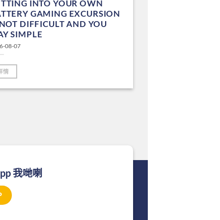
ETTING INTO YOUR OWN
ATTERY GAMING EXCURSION
 NOT DIFFICULT AND YOU
Y SIMPLE
6-08-07
詳情
App 我哋喇
P