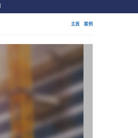
價
主頁
案例