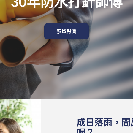
30年防水打針師傅
索取報價
成日落雨，間
呢？