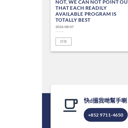
UTURE
NOT, WE CAN NOT POINT OU
NT STATUS,
THAT EACH READILY
RS, AND YOU
AVAILABLE PROGRAM IS
ONAL
TOTALLY BEST
2026-08-07
詳情
快d搵我哋幫手喇
+852 9711-4650