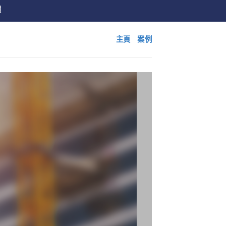
價
主頁
案例