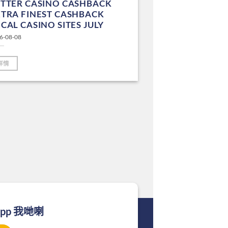
ETTER CASINO CASHBACK
TRA FINEST CASHBACK
CAL CASINO SITES JULY
6-08-08
詳情
App 我哋喇