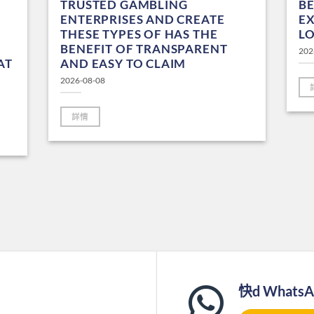
TRUSTED GAMBLING
B
ENTERPRISES AND CREATE
EX
THESE TYPES OF HAS THE
LO
BENEFIT OF TRANSPARENT
202
AT
AND EASY TO CLAIM
2026-08-08
詳情
快d Whats