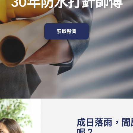
30年防水打針師傅
索取報價
成日落雨，間
呢？