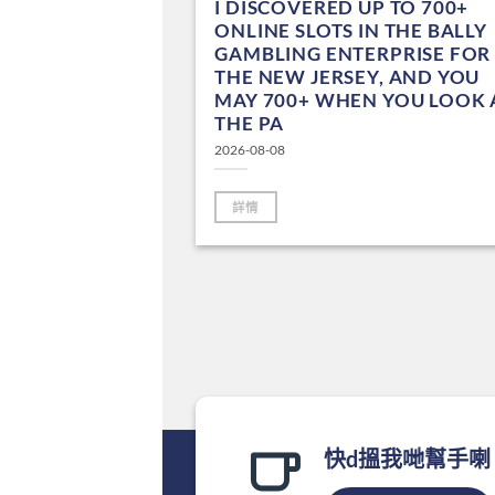
NTERPRISE
I DISCOVERED UP TO 700+
 DEALS AND
ONLINE SLOTS IN THE BALLY
OBBIES WHICH
GAMBLING ENTERPRISE FOR
INABLE
THE NEW JERSEY, AND YOU
OCK
MAY 700+ WHEN YOU LOOK 
THE PA
2026-08-08
詳情
快d搵我哋幫手喇