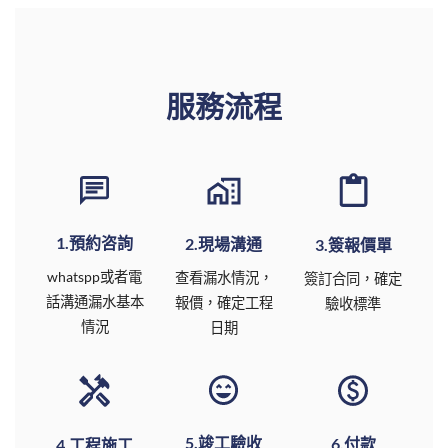
服務流程
1.預約咨詢
2.現場溝通
3.簽報價單
whatspp或者電
查看漏水情況，
簽訂合同，確定
話溝通漏水基本
報價，確定工程
驗收標準
情況
日期
5.竣工驗收
6.付款
4.工程施工