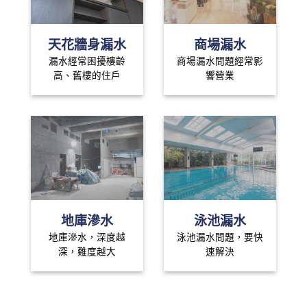
天花牆身漏水
商場漏水
漏水經常困擾樓齡
商場漏水問題經常影
高、舊樓的住戶
響營業
地庫滲水
泳池漏水
地庫滲水，深度越
泳池漏水問題，要快
深，難度越大
速解決