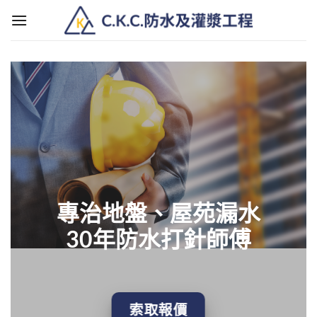
Skip
to
content
專治地盤、屋苑漏水
30年防水打針師傅
索取報價