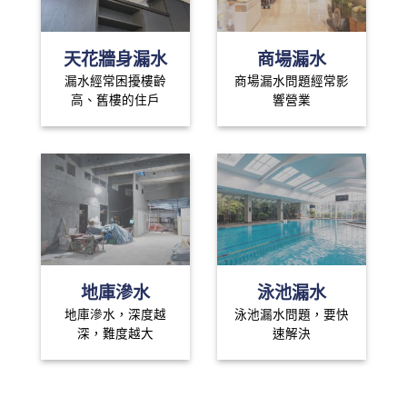
天花牆身漏水
商場漏水
漏水經常困擾樓齡
商場漏水問題經常影
高、舊樓的住戶
響營業
地庫滲水
泳池漏水
地庫滲水，深度越
泳池漏水問題，要快
深，難度越大
速解決