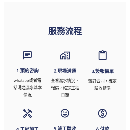
服務流程
1.預約咨詢
2.現場溝通
3.簽報價單
whatspp或者電
查看漏水情況，
簽訂合同，確定
話溝通漏水基本
報價，確定工程
驗收標準
情況
日期
5.竣工驗收
6.付款
4.工程施工