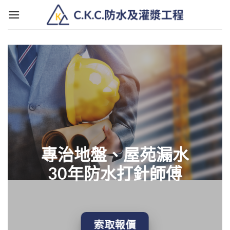
Skip
to
content
專治地盤、屋苑漏水
30年防水打針師傅
索取報價