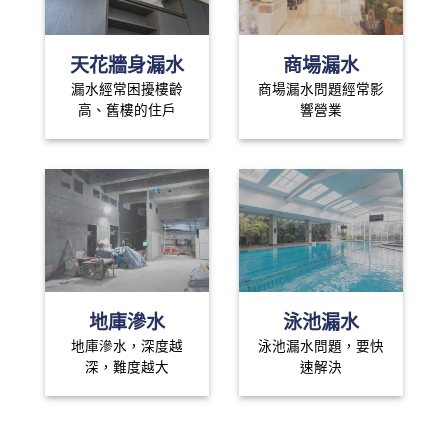
天花牆身漏水
商場漏水
漏水經常困擾樓齡
商場漏水問題經常影
高、舊樓的住戶
響營業
地庫滲水
泳池漏水
地庫滲水，深度越
泳池漏水問題，要快
深，難度越大
速解決