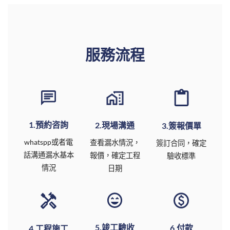
服務流程
1.預約咨詢
2.現場溝通
3.簽報價單
whatspp或者電
查看漏水情況，
簽訂合同，確定
話溝通漏水基本
報價，確定工程
驗收標準
情況
日期
5.竣工驗收
6.付款
4.工程施工