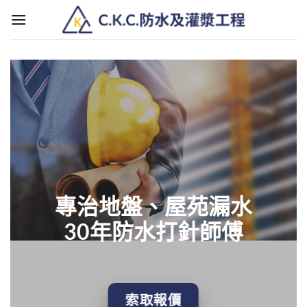
Skip
to
content
專治地盤、屋苑漏水
30年防水打針師傅
索取報價