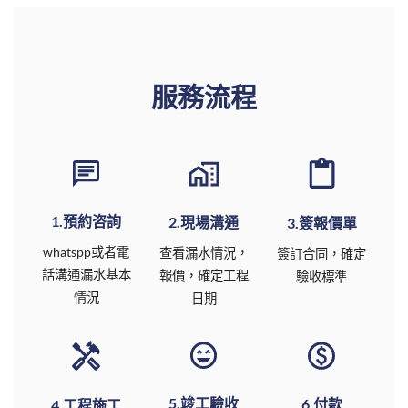
服務流程
1.預約咨詢
2.現場溝通
3.簽報價單
whatspp或者電
查看漏水情況，
簽訂合同，確定
話溝通漏水基本
報價，確定工程
驗收標準
情況
日期
5.竣工驗收
6.付款
4.工程施工