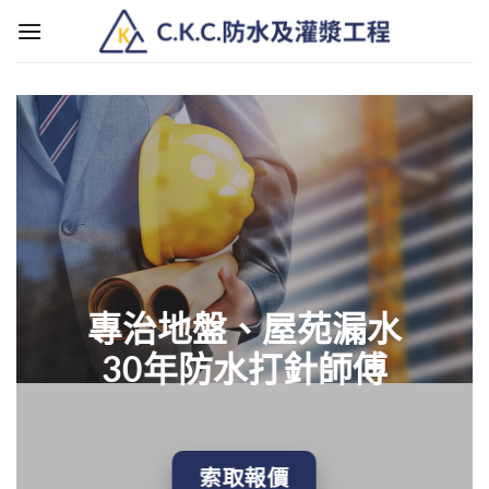
Skip
to
content
專治地盤、屋苑漏水
30年防水打針師傅
索取報價