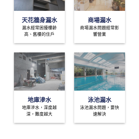
天花牆身漏水
商場漏水
漏水經常困擾樓齡
商場漏水問題經常影
高、舊樓的住戶
響營業
地庫滲水
泳池漏水
地庫滲水，深度越
泳池漏水問題，要快
深，難度越大
速解決