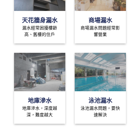
天花牆身漏水
商場漏水
漏水經常困擾樓齡
商場漏水問題經常影
高、舊樓的住戶
響營業
地庫滲水
泳池漏水
地庫滲水，深度越
泳池漏水問題，要快
深，難度越大
速解決