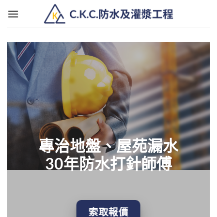
Skip
to
content
專治地盤、屋苑漏水
30年防水打針師傅
索取報價