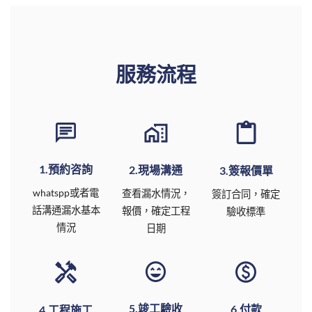
服務流程
1.預約咨詢
2.現場溝通
3.簽報價單
whatspp或者電
查看漏水情況，
簽訂合同，確定
話溝通漏水基本
報價，確定工程
驗收標準
情況
日期
5.竣工驗收
6.付款
4.工程施工